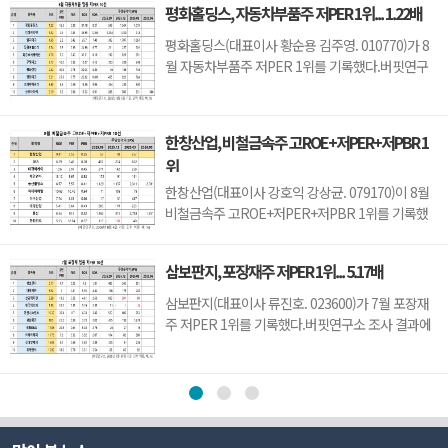
평화홀딩스, 자동차부품주 저PER 1위... 1.22배
차지했으며, 아이디스홀딩스(054800), 오픈베이스
(049480), 아이디피(332370)가 뒤를 이었다.씨아이
평화홀딩스(대표이사 황순용 김주영. 010770)가 8
테크는 지난 1분기 매출액 66억원, 영업손실 15억원
월 자동차부품주 저PER 1위를 기록했다.버핏연구
으로 전년동기대...
소 조사 결과에 따르면 평화홀딩스가 8월 자동차부
품주 PER 1.22배로 가장 낮았다. 이어 티에이치엔
(019180)(1.32), 일지테크(019540)(1.65), 동원모빌
한창산업, 비철금속주 고ROE+저PER+저PBR 1
리티(018500)(1.74)가 뒤를 이었다.평화홀딩스는 1
위
분기 매출액 2251억원, 영업이익 123억원으로 전년
동기대비 ...
한창산업(대표이사 강호익 강상균. 079170)이 8월
비철금속주 고ROE+저PER+저PBR 1위를 기록했
다.버핏연구소 조사 결과 한창산업이 8월 비철금속
주 고ROE+저PER+저PBR 1위를 차지했으며,
삼보판지, 포장재주 저PER 1위... 5.17배
DSR(155660), 태경비케이(014580), 제일연마
(001560)가 뒤를 이었다.한창산업은 지난 1분기 매
삼보판지(대표이사 류진호. 023600)가 7월 포장재
출액 212억원, 영업이익 7억원으로 전년동기대비
주 저PER 1위를 기록했다.버핏연구소 조사 결과에
각각 2.8%, 12.5% 감소했다(K-IFRS ...
따르면 삼보판지가 7월 포장재주 PER 5.17배로 가
장 낮았다. 이어 대륙제관(004780)(5.92), 삼양패키
징(272550)(6.68), 한국팩키지(037230)(7.35)가 뒤
를 이었다.삼보판지는 1분기 매출액 1311억원, 영업
이익 53억원으로 전년동기대비 매출액은 2.6% 증