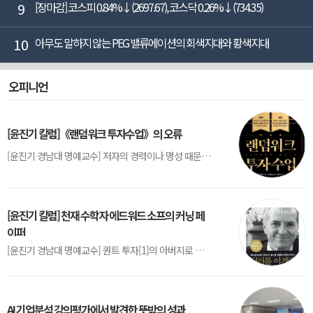
9
[장마감] 코스피 0.84%↓(2697.67), 코스닥 0.26%↓(734.35)
10
아무도 말하지 않는 PEG 밸류에이션의 회색지대와 황색지대
오피니언
[윤진기 칼럼]《랜덤워크 투자수업》의 오류
[윤진기 경남대 명예교수] 저자의 경력이나 명성 때문인지 2020년에 번역 출판된 《랜덤워크 투자수업》(A Random Walk Down Wall Street) 12판은 표지부터가 거창하다. ‘45년간 12번 개정하며 철저히 검증한 투자서’, ‘전문가 부럽지 않은 투자 감각을 길러주는 위대한 투자지침서’ 라는 은빛 광고문구로 독자를 유혹한다.[1] 출판 50주...
[윤진기 칼럼] 천재 수학자 에드워드 소프의 커닝 페
이퍼
[윤진기 경남대 명예교수] 퀀트 투자[1]의 아버지로 불리는 에드워드 소프(Edward O. Thorp)는 수학계에서 천재로 알려진 인물이다. 그는 수학자이지만, 투자 업계에도 여러 가지 흥미로운 일화를 남겼다.수학을 이용하여 카지노를 이길 수 있는지가 궁금했던 그는 동료 교수가 소개해 준 블랙잭(Blackjack) 전략의 핵심을 손바닥 크기의 종이에 요...
AI 기업분석 강의평가에서 발견한 뜻밖의 성과