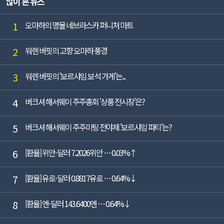
많이 본 뉴스
가, 영업이...
1
오마하의 명물 네브라스카 퍼니처 마트
2
워렌 버핏의 고향 오마하 풍경
3
워렌 버핏의 '보르샤임 보석 가게'는...
4
버크셔 해서웨이 주주총회 '상품 전시장'은?
5
버크셔 해서웨이 주주미팅 전야제 '보르샤임 파티'는?
6
[환율] 위안-달러 7.2026위안 … 0.03%↑
7
[환율] 유로-달러 0.8817유로 … 0.64%↓
8
[환율] 엔-달러 143.6400엔 … 0.64%↓