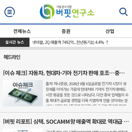
검색
전체뉴스
증권
산업
실시간 뉴스
[장마감] 코스피 4.58%↓(6296.38), 코스닥 0.26%↑(801.67)
넷마블, 2Q 매출액 7492억...전년동기比 4.4% ↑
헤드라인
[이슈 체크] 자동차, 현대차·기아 전기차 판매 호조…중국 공세 속 경쟁력 시험대
출처: 하나증권, 2026년 8월 6일글로벌 전기차 시장이 성
장세를 이어가는 가운데 현대차와 기아의 전기차 판매도
시장 평균을 웃돈 것으로 나타났다. 다만 중국 업체들의 수
출 확대가 글로벌 경쟁을 더욱 치열하게 만들 것이라는 분
석이 나왔다.하나증권에 따르면 6월 글로벌 전기차 판매는
211만1000대로 지난해 같은 기간보다 11% 증가했다.
지...
[버핏 리포트] 심텍, SOCAMM향 매출액 확대로 역대급 실적 사이클 돌입 – 교보