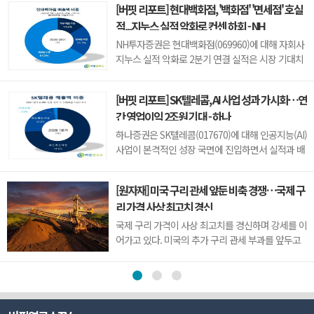
[버핏 리포트] 현대백화점, '백화점' '면세점' 호실
801.67포인트로 거래를 마쳤다. 개인과 기관은 각각
적...지누스 실적 악화로 컨센 하회 - NH
1279억원, 1652억원을 순매수한 반면 외국인은
2923억원을 순매도했다.임정은 KB증권 연구원은
NH투자증권은 현대백화점(069960)에 대해 자회사
KB리서치 장...
지누스 실적 악화로 2분기 연결 실적은 시장 기대치
를 밑돌았지만, 본업인 백화점과 면세점은 기대 수준
의 호실적을 이어갔다고 평가했다. 투자의견 ‘매
[버핏 리포트] SK텔레콤, AI 사업 성과 가시화…연
수’를 유지했으나 목표주가는 기존 24만원에서 18
간 영업이익 2조원 기대 - 하나
만원으로 하향했다. 현대백화점의 전일 종가는 11만
100원이다.주영훈 NH투자증권 연...
하나증권은 SK텔레콤(017670)에 대해 인공지능(AI)
사업이 본격적인 성장 국면에 진입하면서 실적과 배
당 확대가 기대된다고 전망했다. 이에 투자의견 '매
수(BUY)'와 목표주가 14만원을 유지했다. SK텔레콤
[원자재] 미국 구리 관세 앞둔 비축 경쟁…국제 구
의 전일종가는 9만3000원이다.김홍식 하나증권 연
리 가격 사상 최고치 경신
구원은 "SK텔레콤의 올해 2분기 연결 기준 영업이
익은 5660억원으로 시장 기대치를 웃돌...
국제 구리 가격이 사상 최고치를 경신하며 강세를 이
어가고 있다. 미국의 추가 구리 관세 부과를 앞두고
기업들이 미리 물량 확보에 나선 데다, 미국 외 지역
에서는 공급 부족과 생산 차질까지 겹치면서 가격이
빠르게 상승한 것으로 풀이된다.지난 8월 5일 뉴욕
상업거래소(COMEX)의 9월물 구리 가격은 장중 톤
당 1만4781달러(원화 약 2040만원)까...