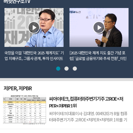
버핏연구소TV
국장을 이끌 '대한민국 2025 재계지도' 기
[2025 대한민국 재계 지도 출간 기념 포
업 지배구조, 그룹사 관계, 투자 인사이트
럼] '글로벌 금융위기와 추세 전환'_이민
까지 모두 담았다
주 더밸류뉴스 편집국장
저PER, 저PBR
씨아이테크, 컴퓨터와주변기기주 고ROE+저
PER+저PBR 1위
씨아이테크(대표이사 김대영. 004920)가 8월 컴퓨
터와주변기기주 고ROE+저PER+저PBR 1위를 기
록했다.버핏연구소 조사 결과 씨아이테크가 8월 컴
퓨터와주변기기주 고ROE+저PER+저PBR 1위를