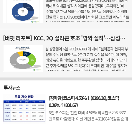
교보증권은 6일 심텍(222800)에 대해 SOCAMM향 매출액
확대로 역대급 실적 사이클에 돌입했다며, 투자의견 ‘매
수’를 유지하고 목표주가를 18만원으로 상향했다. 심텍의
전일 종가는 10만3000원이다.박희철 교보증권 애널리스트
는 “2분기 매출액 5146억원(+51%, 이하 전년동기대비), 영
업이익 629억원(+1035.3%), 영업이익률 12.2%을 기록했
다&rd...
[버핏 리포트] KCC, 2Q 실리콘 호조 '깜짝 실적'…삼성물산 배당 유입도 긍정적 - 삼성
삼성증권이 6일 KCC(002380)에 대해 "실리콘과 건자재 부
문의 수익성 회복으로 2분기 깜짝 실적을 달성한 데 이어,
배당 유입을 바탕으로 한 주주환원 정책이 기대되지만 최
근 주가 약세를 보이고 있다"며 투자의견 '매수'를 유지하
고 목표주가는 65만원으로 '하향'했다. KCC의 전일종가는
43만2000원이다.조현렬 삼성증권 애널리스트는 ...
투자뉴스
[장마감] 코스피 4.58%↓(6296.38), 코스닥
0.26%↑(801.67)
6일 코스피는 전일 대비 4.58% 하락한 6296.38포
인트로 마감했다. 이날 개인은 4조1084억원을 순매
수했고 외국인과 기관은 각각 4조66억원, 2366억원
을 순매도했다.코스닥은 전일 대비 0.26% 오른