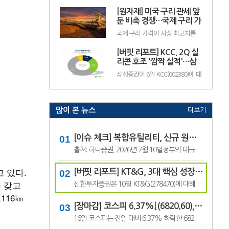
기존 24만원에서 18만원으로 하향
인 성장 국면에 진입하면서 실적과
했다. 현대백화점의 전일 종가는
[원자재] 미국 구리 관세 앞
배당 확대가 기대된다고 전망했다.
11만100원이다.주영훈 NH투자증
이에 투자의견 '매수(BUY)'와 목표
둔 비축 경쟁…국제 구리 가
권 연.
주가 14만원을 유지했다. SK텔레
격 사상 최고치 경신
국제 구리 가격이 사상 최고치를
콤의 전일종가는 9만3000원이다.
경신하며 강세를 이어가고 있다.
김홍식 하나증권 연구원은 "SK텔
미국의 추가 구리 관세 부과를 앞
레콤의 올해 2분기 연결 기준 영업
[버핏 리포트] KCC, 2Q 실
두고 기업들이 미리 물량 확보에
이익은 5660억원으로 시장 기대치
나선 데다, 미국 외 지역에서는 공
리콘 호조 '깜짝 실적'…삼
를 웃돌.
급 부족과 생산 차질까지 겹치면서
성물산 배당 유입도 긍정적
삼성증권이 6일 KCC(002380)에 대
가격이 빠르게 상승한 것으로 풀이
- 삼성
해 "실리콘과 건자재 부문의 수익
된다.지난 8월 5일 뉴욕상업거래
성 회복으로 2분기 깜짝 실적을 달
소(COMEX)의 9월물 구리 가격은
성한 데 이어, 배당 유입을 바탕으
장중 톤당 1만4781달러(원화 약
로 한 주주환원 정책이 기대되지만
2040만원)까.
최근 주가 약세를 보이고 있다"며
많이 본 뉴스
더보기
투자의견 '매수'를 유지하고 목표
주가는 65만원으로 '하향'했다.
KCC의 전일종가는 43만2000원이
다.조현렬 삼성증권 애널리스트...
[이슈 체크] 복합유틸리티, 신규 원전 최대 4기 가능성…한국전력 장기 성장 기대
출처: 하나증권, 2026년 7월 10일정부의 대규모 산업 투자로 전력 수요가 늘어날 것으로 예상되면서 제12차 전력수급기본계획에 신규 원전과 액화천연가스(LNG) 발전 설비 확대가 포함될 가능성이 있다는 분석이 나왔다.올해 발표가 예상됐던 제12차 전력수급기본계획 최종안은 정부의 3대 메가프로젝트 관련 내용을 반영하면서 발표 시점이 늦.
고 있다.
[버핏 리포트] KT&G, 3대 핵심 성장 산업·신성장동력 통해 견조한 주가 기대 – 신한
를 갖고
신한투자증권은 10일 KT&G(278470)에 대해 3대 핵심 성장 산업(전자담배, 글로벌, 건기식)과 니코틴 파우치 등 신성장동력이 견조한 주가를 만들 것이라며, 투자의견 ‘매수’와 목표주가 22만원을 유지했다. KT&G의 전일 종가는 17만6400원이다.조상훈 신한투자증권 애널리스트는 “2분기 매출액 1조6630억원(+7.4%, 이하 전년동기대비), 영업...
116㎞
[장마감] 코스피 6.37%↓(6820.60), 코스닥 4.53%↓(791.84)
16일 코스피는 전일 대비 6.37% 하락한 6820.60포인트로 마감했다. 이날 개인은 3조6606억원을 순매수했고 외국인과 기관은 각각 1조3920억원, 2조3682억원을 순매도했다.코스닥은 전일 대비 4.53% 내린 791.84포인트로 거래를 마쳤다. 개인은 4467억원을 순매수한 반면 외국인과 기관은 각각 3065억원, 1563억원을 순매도했다.임정은 KB증권 연구원은 KB리서...