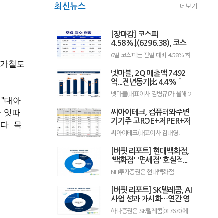
최신뉴스
더보기
[장마감] 코스피
4.58%↓(6296.38), 코스
닥 0.26%↑(801.67)
6일 코스피는 전일 대비 4.58% 하
국가철도
락한 6296.38포인트로 마감했다.
이날 개인은 4조1084억원을 순매
넷마블, 2Q 매출액 7492
수했고 외국인과 기관은 각각 4조
66억원, 2366억원을 순매도했다.
억...전년동기比 4.4% ↑
코스닥은 전일 대비 0.26% 오른
넷마블(대표이사 김병규)가 올해 2
801.67포인트로 거래를 마쳤다. 개
 "대아
분기 실적으로 매출액 7492억원,
인과 기관은 각각 1279억원, 1652
영업이익 801억원을 기록했다고
억원을 순매수한 반면 외국인은
을 잇따
씨아이테크, 컴퓨터와주변
지난 5일 밝혔다(K-IFRS 연결). 전
2923억원을 순매도했다.임정은
년동기대비 매출액은 4.4% 증가
기기주 고ROE+저PER+저
다. 목
KB증권 연구원은 KB리서치 장...
했고, 영업이익은 20.8% 감소했
PBR 1위
씨아이테크(대표이사 김대영.
다.직전 분기와 비교하면 매출액과
004920)가 8월 컴퓨터와주변기기
영업이익은 각각 15.0%, 50.8%
주 고ROE+저PER+저PBR 1위를
늘어났으며, 현금창출능력을 나타
[버핏 리포트] 현대백화점,
기록했다.버핏연구소 조사 결과 씨
내는 상각전영업이익(EBITDA)은
아이테크가 8월 컴퓨터와주변기기
'백화점' '면세점' 호실적...
1120억원으로 집계됐다....
주 고ROE+저PER+저PBR 1위를
지누스 실적 악화로 컨센 하
NH투자증권은 현대백화점
차지했으며, 아이디스홀딩스
회 - NH
(069960)에 대해 자회사 지누스 실
(054800), 오픈베이스(049480), 아
적 악화로 2분기 연결 실적은 시장
이디피(332370)가 뒤를 이었다.씨
[버핏 리포트] SK텔레콤, AI
기대치를 밑돌았지만, 본업인 백화
아이테크는 지난 1분기 매출액 66
점과 면세점은 기대 수준의 호실적
사업 성과 가시화…연간 영
억원, 영업손실 15억원으로 전년
을 이어갔다고 평가했다. 투자의견
동기대..
업이익 2조원 기대 - 하나
하나증권은 SK텔레콤(017670)에
‘매수’를 유지했으나 목표주가는
대해 인공지능(AI) 사업이 본격적