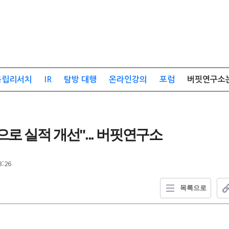
독립리서치
IR
탐방 대행
온라인강의
포럼
버핏연구소
로 실적 개선"... 버핏연구소
3:26
목록으로