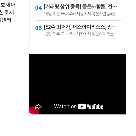
신호제어
[거래량 상위 종목] 좋은사람들, 전일비 29.90% ↑... 현재가 530원
 신호시
16일 기준 국내 주식시장에서 좋은사람들(033340)이 전일비 ▲122원(29.90%) 오른 530원에 거래 중이다.좋은사람들은 내의류와 언더웨어 등을 제조·판매하는 의류 전문기업이다. 소비 경기와 브랜드 판매 흐름, 수급 변화에 따라 주가 변동성이 나타날 수 있다.이어 씨피시스템(413630, 3360원, ▲370, 12.37%), 조아제약(034940, 625원, ▲53, 9.27%), 웰크..
제센터
[52주 최저가] 에스아이리소스, 전일비 29.78.% ↓... 현재가 125원
16일 기준 국내 주식시장에서 에스아이리소스(065420)가 전일비 ▼53원(-29.78%) 내린 125원에 거래 중이다.에스아이리소스는 자원개발 및 에너지 관련 사업을 영위하는 기업으로, 원자재 가격과 에너지 수급 흐름에 따라 주가 변동성이 나타날 수 있다. 최근 투자심리 위축과 수급 변화가 맞물리며 52주 최저가를 기록한 것으로 보인다.이어 레몬..