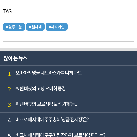
TAG
#알루미늄
#원자재
#헤드라인
많이 본 뉴스
1
오마하의 명물 네브라스카 퍼니처 마트
2
워렌 버핏의 고향 오마하 풍경
3
워렌 버핏의 '보르샤임 보석 가게'는...
4
버크셔 해서웨이 주주총회 '상품 전시장'은?
5
버크셔 해서웨이 주주미팅 전야제 '보르샤임 파티'는?