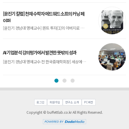
[윤진기 칼럼] 천재 수학자 에드워드 소프의 커닝 페
이퍼
[윤진기 경남대 명예교수] 퀀트 투자[1]의 아버지로 불리는 에드워드 소프(Edward O. Thorp)는 수학계에서 천재로 알려진 인물이다. 그는 수학자이지만, 투자 업계에도 여러 가지 흥미로운 일화를 남겼다.수학을 이용하여 카지노를 이길 수 있는지가 궁금했던 그는 동료 교수가 소개해 준 블랙잭(Blackjack) 전략의 핵심을 손바닥 크기의 종이에 요...
AI 기업분석 강의평가에서 발견한 뜻밖의 성과
[윤진기 경남대 명예교수∙전 한국중재학회장] 세상에는 우연처럼 보이지만 인류의 진보를 이끌어낸 사건들이 있다. 영국의 알렉산더 플레밍(Alexander Fleming)이 곰팡이 핀 페트리 접시(Petri dish)를 버리지 않고[1] 관찰해 페니실린을 발견한 것은 그 대표적 사례다. 무심히 지나쳤다면 결코 없었을 혁신이었다.지난 7월 5일, 필자가 개발한 기업...
로그인
회원가입
연구소 소개
PC버전
Copyright © buffettlab.co.kr All Rights Reserved.