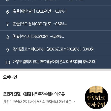
6
[환율] 위안-달러 7.2026위안 … 0.03%↑
7
[환율] 유로-달러 0.8817유로 … 0.64%↓
8
[환율] 엔-달러 143.6400엔 … 0.64%↓
9
[장마감] 코스피 0.84%↓(2697.67), 코스닥 0.26%↓(734.35)
10
아무도 말하지 않는 PEG 밸류에이션의 회색지대와 황색지대
오피니언
[윤진기 칼럼]《랜덤워크 투자수업》의 오류
[윤진기 경남대 명예교수] 저자의 경력이나 명성 때문인지 2020년에 번역 출판된 《랜덤워크 투자수업》(A Random Walk Down Wall Street) 12판은 표지부터가 거창하다. ‘45년간 12번 개정하며 철저히 검증한 투자서’, ‘전문가 부럽지 않은 투자 감각을 길러주는 위대한 투자지침서’ 라는 은빛 광고문구로 독자를 유혹한다.[1] 출판 50주...