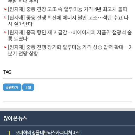
부담 확대 우려
[원자재] 중동 긴장 고조 속 알루미늄 가격 4년 최고치 돌파
[원자재] 중동 전쟁 확산에 에너지 불안 고조…석탄 수요 다
시 살아난다
[원자재] 중국 항만 재고 급감…비에이치피 저품위 철광석 숨
통 트였다
[원자재] 중동 전쟁 장기화 알루미늄 가격 상승 압력 확대…2
분기 전망 상향
TAG
#원자재
#철
많이 본 뉴스
1
오마하의 명물 네브라스카 퍼니처 마트