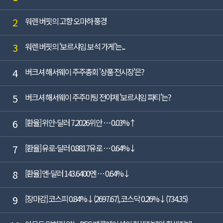
2
워렌 버핏의 고향 오마하 풍경
3
워렌 버핏의 '보르샤임 보석 가게'는...
4
버크셔 해서웨이 주주총회 '상품 전시장'은?
5
버크셔 해서웨이 주주미팅 전야제 '보르샤임 파티'는?
6
[환율] 위안-달러 7.2026위안 … 0.03%↑
7
[환율] 유로-달러 0.8817유로 … 0.64%↓
8
[환율] 엔-달러 143.6400엔 … 0.64%↓
9
[장마감] 코스피 0.84%↓(2697.67), 코스닥 0.26%↓(734.35)