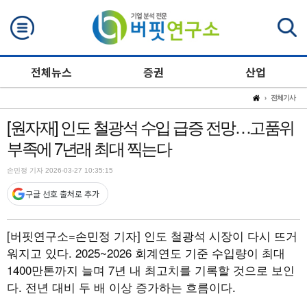
검색
전체뉴스
증권
산업
전체기사
[원자재] 인도 철광석 수입 급증 전망…고품위
부족에 7년래 최대 찍는다
손민정 기자 2026-03-27 10:35:15
구글 선호 출처로 추가
[버핏연구소=손민정 기자]
인도 철광석 시장이 다시 뜨거
워지고 있다. 2025~2026 회계연도 기준 수입량이 최대
1400만톤까지 늘며 7년 내 최고치를 기록할 것으로 보인
다. 전년 대비 두 배 이상 증가하는 흐름이다.