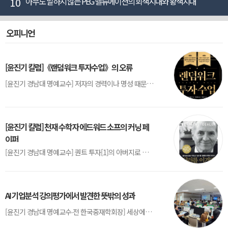
10
아무도 말하지 않는 PEG 밸류에이션의 회색지대와 황색지대
오피니언
[윤진기 칼럼]《랜덤워크 투자수업》의 오류
[윤진기 경남대 명예교수] 저자의 경력이나 명성 때문인지 2020년에 번역 출판된 《랜덤워크 투자수업》(A Random Walk Down Wall Street) 12판은 표지부터가 거창하다. ‘45년간 12번 개정하며 철저히 검증한 투자서’, ‘전문가 부럽지 않은 투자 감각을 길러주는 위대한 투자지침서’ 라는 은빛 광고문구로 독자를 유혹한다.[1] 출판 50주...
[윤진기 칼럼] 천재 수학자 에드워드 소프의 커닝 페
이퍼
[윤진기 경남대 명예교수] 퀀트 투자[1]의 아버지로 불리는 에드워드 소프(Edward O. Thorp)는 수학계에서 천재로 알려진 인물이다. 그는 수학자이지만, 투자 업계에도 여러 가지 흥미로운 일화를 남겼다.수학을 이용하여 카지노를 이길 수 있는지가 궁금했던 그는 동료 교수가 소개해 준 블랙잭(Blackjack) 전략의 핵심을 손바닥 크기의 종이에 요...
AI 기업분석 강의평가에서 발견한 뜻밖의 성과
[윤진기 경남대 명예교수∙전 한국중재학회장] 세상에는 우연처럼 보이지만 인류의 진보를 이끌어낸 사건들이 있다. 영국의 알렉산더 플레밍(Alexander Fleming)이 곰팡이 핀 페트리 접시(Petri dish)를 버리지 않고[1] 관찰해 페니실린을 발견한 것은 그 대표적 사례다. 무심히 지나쳤다면 결코 없었을 혁신이었다.지난 7월 5일, 필자가 개발한 기업...