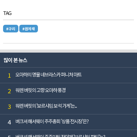
TAG
#구리
#원자재
많이 본 뉴스
1
오마하의 명물 네브라스카 퍼니처 마트
2
워렌 버핏의 고향 오마하 풍경
3
워렌 버핏의 '보르샤임 보석 가게'는...
4
버크셔 해서웨이 주주총회 '상품 전시장'은?
버크셔 해서웨이 주주미팅 전야제 '보르샤임 파티'는?