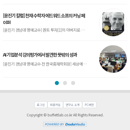
[윤진기 칼럼] 천재 수학자 에드워드 소프의 커닝 페
이퍼
[윤진기 경남대 명예교수] 퀀트 투자[1]의 아버지로 불리는 에드워드 소프(Edward O. Thorp)는 수학계에서 천재로 알려진 인물이다. 그는 수학자이지만, 투자 업계에도 여러 가지 흥미로운 일화를 남겼다.수학을 이용하여 카지노를 이길 수 있는지가 궁금했던 그는 동료 교수가 소개해 준 블랙잭(Blackjack) 전략의 핵심을 손바닥 크기의 종이에 요...
AI 기업분석 강의평가에서 발견한 뜻밖의 성과
[윤진기 경남대 명예교수∙전 한국중재학회장] 세상에는 우연처럼 보이지만 인류의 진보를 이끌어낸 사건들이 있다. 영국의 알렉산더 플레밍(Alexander Fleming)이 곰팡이 핀 페트리 접시(Petri dish)를 버리지 않고[1] 관찰해 페니실린을 발견한 것은 그 대표적 사례다. 무심히 지나쳤다면 결코 없었을 혁신이었다.지난 7월 5일, 필자가 개발한 기업...
로그인
회원가입
연구소 소개
PC버전
Copyright © buffettlab.co.kr All Rights Reserved.