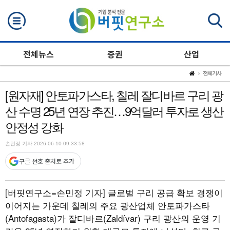
검색
전체뉴스
증권
산업
전체기사
[원자재] 안토파가스타, 칠레 잘디바르 구리 광
산 수명 25년 연장 추진…9억달러 투자로 생산
안정성 강화
손민정 기자 2026-06-10 09:33:58
구글 선호 출처로 추가
[버핏연구소=손민정 기자]
글로벌 구리 공급 확보 경쟁이
이어지는 가운데 칠레의 주요 광산업체 안토파가스타
(Antofagasta)가 잘디바르(Zaldívar) 구리 광산의 운영 기