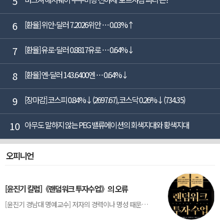
5
6
[환율] 위안-달러 7.2026위안 … 0.03%↑
7
[환율] 유로-달러 0.8817유로 … 0.64%↓
8
[환율] 엔-달러 143.6400엔 … 0.64%↓
9
[장마감] 코스피 0.84%↓(2697.67), 코스닥 0.26%↓(734.35)
10
아무도 말하지 않는 PEG 밸류에이션의 회색지대와 황색지대
오피니언
[윤진기 칼럼]《랜덤워크 투자수업》의 오류
[윤진기 경남대 명예교수] 저자의 경력이나 명성 때문인지 2020년에 번역 출판된 《랜덤워크 투자수업》(A Random Walk Down Wall Street) 12판은 표지부터가 거창하다. ‘45년간 12번 개정하며 철저히 검증한 투자서’, ‘전문가 부럽지 않은 투자 감각을 길러주는 위대한 투자지침서’ 라는 은빛 광고문구로 독자를 유혹한다.[1] 출판 50주...