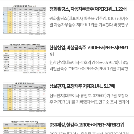
퓨터와주변기기주 고ROE+저PER+저PBR 1위를
평화홀딩스, 자동차부품주 저PER 1위... 1.22배
차지했으며, 아이디스홀딩스(054800), 오픈베이스
(049480), 아이디피(332370)가 뒤를 이었다.씨아이
평화홀딩스(대표이사 황순용 김주영. 010770)가 8
테크는 지난 1분기 매출액 66억원, 영업손실 15억원
월 자동차부품주 저PER 1위를 기록했다.버핏연구
으로 전년동기대...
소 조사 결과에 따르면 평화홀딩스가 8월 자동차부
품주 PER 1.22배로 가장 낮았다. 이어 티에이치엔
(019180)(1.32), 일지테크(019540)(1.65), 동원모빌
한창산업, 비철금속주 고ROE+저PER+저PBR 1
리티(018500)(1.74)가 뒤를 이었다.평화홀딩스는 1
위
분기 매출액 2251억원, 영업이익 123억원으로 전년
동기대비 ...
한창산업(대표이사 강호익 강상균. 079170)이 8월
비철금속주 고ROE+저PER+저PBR 1위를 기록했
다.버핏연구소 조사 결과 한창산업이 8월 비철금속
주 고ROE+저PER+저PBR 1위를 차지했으며,
삼보판지, 포장재주 저PER 1위... 5.17배
DSR(155660), 태경비케이(014580), 제일연마
(001560)가 뒤를 이었다.한창산업은 지난 1분기 매
삼보판지(대표이사 류진호. 023600)가 7월 포장재
출액 212억원, 영업이익 7억원으로 전년동기대비
주 저PER 1위를 기록했다.버핏연구소 조사 결과에
각각 2.8%, 12.5% 감소했다(K-IFRS ...
따르면 삼보판지가 7월 포장재주 PER 5.17배로 가
장 낮았다. 이어 대륙제관(004780)(5.92), 삼양패키
징(272550)(6.68), 한국팩키지(037230)(7.35)가 뒤
DSR제강, 철강주 고ROE+저PER+저PBR 1위
를 이었다.삼보판지는 1분기 매출액 1311억원, 영업
이익 53억원으로 전년동기대비 매출액은 2.6% 증