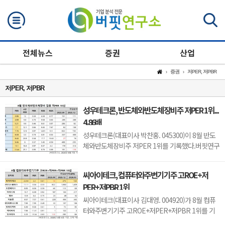
검색
전체뉴스
증권
산업
증권
저PER, 저PBR
저PER, 저PBR
성우테크론, 반도체와반도체장비주 저PER 1위...
4.86배
성우테크론(대표이사 박찬홍. 045300)이 8월 반도
체와반도체장비주 저PER 1위를 기록했다.버핏연구
소 조사 결과에 따르면 성우테크론이 8월 반도체와
반도체장비주 PER 4.86배로 가장 낮았다. 이어 유
씨아이테크, 컴퓨터와주변기기주 고ROE+저
니트론텍(142210)(4.89), 유니퀘스트(077500)
PER+저PBR 1위
(5.21), 로체시스템즈(071280)(7.7)가 뒤를 이었다.
성우테크론은 1분기 매출액 118억원, 영업이익 14
씨아이테크(대표이사 김대영. 004920)가 8월 컴퓨
억원으로 전년...
터와주변기기주 고ROE+저PER+저PBR 1위를 기
록했다.버핏연구소 조사 결과 씨아이테크가 8월 컴