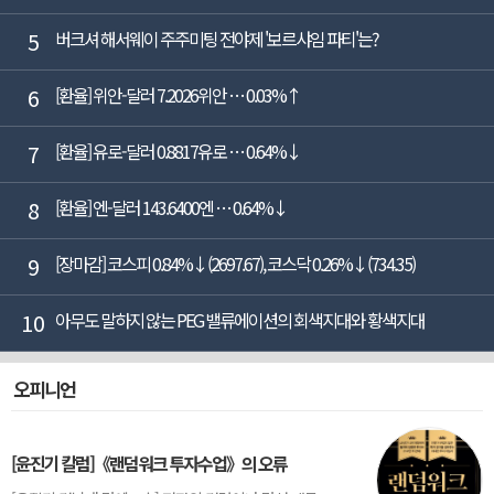
5
버크셔 해서웨이 주주미팅 전야제 '보르샤임 파티'는?
6
[환율] 위안-달러 7.2026위안 … 0.03%↑
7
[환율] 유로-달러 0.8817유로 … 0.64%↓
8
[환율] 엔-달러 143.6400엔 … 0.64%↓
9
[장마감] 코스피 0.84%↓(2697.67), 코스닥 0.26%↓(734.35)
10
아무도 말하지 않는 PEG 밸류에이션의 회색지대와 황색지대
오피니언
[윤진기 칼럼]《랜덤워크 투자수업》의 오류