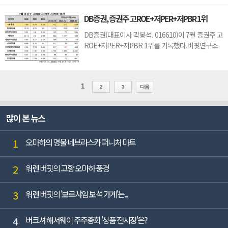
장 낮았다. 이어 KCC(002380)(2.24), 동양(001520)
(3.26), 벽산(007210)(3.9)가 뒤를 이었다.유니온은
DB증권, 증권주 고ROE+저PER+저PBR 1위
1분기 매출액 452억원, 영업손실 7억원으로 전년동
기대비 매출액은 10.3% 감소, 영업이익은 17억원
DB증권(대표이사 곽봉석. 016610)이 7월 증권주 고
감소하며 적...
ROE+저PER+저PBR 1위를 기록했다.버핏연구소
조사 결과 DB증권이 7월 증권주 고ROE+저PER+저
PBR 1위를 차지했으며, 한양증권(001750), 유진투
자증권(001200), 케이프(064820)가 뒤를 이었
1
다.DB증권은 지난 1분기 매출액 1조752억원, 영업
2
3
다음
이익 302억원으로 전년동기대비 각각 145.9%,
24.8% 증가했다(K-IFRS 연결).최근 ...
많이 본 뉴스
1
오마하의 명물 네브라스카 퍼니처 마트
2
워렌 버핏의 고향 오마하 풍경
3
워렌 버핏의 '보르샤임 보석 가게'는...
4
버크셔 해서웨이 주주총회 '상품 전시장'은?