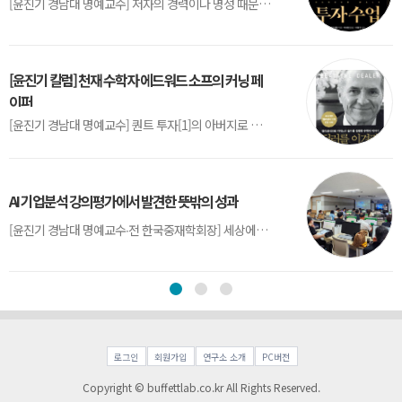
[윤진기 경남대 명예교수] 저자의 경력이나 명성 때문인지 2020년에 번역 출판된 《랜덤워크 투자수업》(A Random Walk Down Wall Street) 12판은 표지부터가 거창하다. ‘45년간 12번 개정하며 철저히 검증한 투자서’, ‘전문가 부럽지 않은 투자 감각을 길러주는 위대한 투자지침서’ 라는 은빛 광고문구로 독자를 유혹한다.[1] 출판 50주...
[윤진기 칼럼] 천재 수학자 에드워드 소프의 커닝 페
이퍼
[윤진기 경남대 명예교수] 퀀트 투자[1]의 아버지로 불리는 에드워드 소프(Edward O. Thorp)는 수학계에서 천재로 알려진 인물이다. 그는 수학자이지만, 투자 업계에도 여러 가지 흥미로운 일화를 남겼다.수학을 이용하여 카지노를 이길 수 있는지가 궁금했던 그는 동료 교수가 소개해 준 블랙잭(Blackjack) 전략의 핵심을 손바닥 크기의 종이에 요...
AI 기업분석 강의평가에서 발견한 뜻밖의 성과
[윤진기 경남대 명예교수∙전 한국중재학회장] 세상에는 우연처럼 보이지만 인류의 진보를 이끌어낸 사건들이 있다. 영국의 알렉산더 플레밍(Alexander Fleming)이 곰팡이 핀 페트리 접시(Petri dish)를 버리지 않고[1] 관찰해 페니실린을 발견한 것은 그 대표적 사례다. 무심히 지나쳤다면 결코 없었을 혁신이었다.지난 7월 5일, 필자가 개발한 기업...
로그인
회원가입
연구소 소개
PC버전
Copyright © buffettlab.co.kr All Rights Reserved.