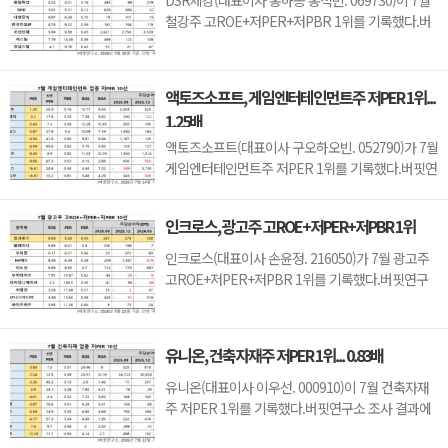
DSR제강(대표이사 홍하종 홍석빈. 069730)이 7월
가, 영업이...
철강주 고ROE+저PER+저PBR 1위를 기록했다.버
핏연구소 조사 결과 DSR제강이 7월 철강주 고
ROE+저PER+저PBR 1위를 차지했으며, KG스틸
(016380), CS홀딩스(000590), 원일특강(012620)가
액토즈소프트, 게임엔터테인먼트주 저PER 1위...
뒤를 이었다.DSR제강은 지난 1분기 매출액 567억
1.25배
원, 영업이익 66억원으로 전년동기대비 각각 8.2%,
10% 증가했다(K-IFRS 연결).구글이 2...
액토즈소프트(대표이사 구오하오빈. 052790)가 7월
게임엔터테인먼트주 저PER 1위를 기록했다.버핏연
구소 조사 결과에 따르면 액토즈소프트가 7월 게임
엔터테인먼트주 PER 1.25배로 가장 낮았다. 이어
인크로스, 광고주 고ROE+저PER+저PBR 1위
위메이드플레이(123420)(3.2), 엠게임(058630)
(5.43), 네오위즈홀딩스(042420)(5.87)가 뒤를 이었
인크로스(대표이사 손윤정. 216050)가 7월 광고주
다.액토즈소프트는 1분기 매출액 101억원, 영업이
고ROE+저PER+저PBR 1위를 기록했다.버핏연구
익 19억원...
소 조사 결과 인크로스가 7월 광고주 고ROE+저
PER+저PBR 1위를 차지했으며, 플레이디
(237820), 오리콤(010470), HS애드(035000)가 뒤
유니온, 건축자재주 저PER 1위... 0.83배
를 이었다.인크로스는 지난 1분기 매출액 105억원,
영업이익 15억원으로 전년동기대비 매출액은 2.9%
유니온(대표이사 이우선. 000910)이 7월 건축자재
증가, 영업이익은 25% 감소했다(K-...
주 저PER 1위를 기록했다.버핏연구소 조사 결과에
따르면 유니온이 7월 건축자재주 PER 0.83배로 가