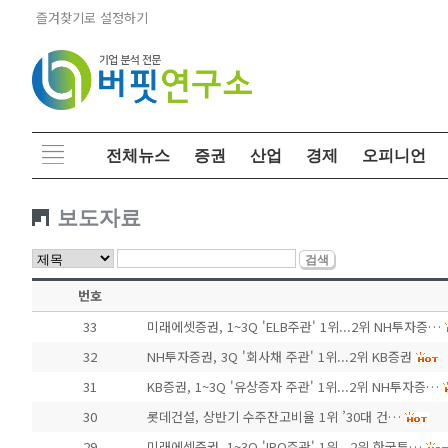
즐겨찾기로 설정하기
전체뉴스
증권
산업
경제
오피니언
보도자료
번호
33
미래에셋증권, 1~3Q 'ELB주관' 1위...2위 NH투자증…
32
NH투자증권, 3Q '회사채 주관' 1위...2위 KB증권
31
KB증권, 1~3Q '유상증자 주관' 1위...2위 NH투자증…
30
롯데건설, 상반기 수주잔고비율 1위 ’30대 건…
29
미래에셋증권, 1~3Q 'IPO주관' 1위...2위 한국투…