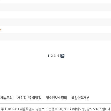
2
3
4
1
및 제휴문의
개인정보취급방침
청소년보호정책
메일수집거부
주소
(07241) 서울특별시 영등포구 은행로 58, 901호(여의도동, 삼도오피스텔)
대