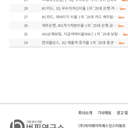
28
BC카드, 2Q 무수익여신비율 1위 '25대 은행∙카…
27
BC카드, 레버리지 비율 1위 '25대 카드∙캐피탈…
26
제주은행, BIS자기자본비율 1위 '25대 은행∙금…
25
AIG손해보험, 지급여력비율(RBC) 1위 '25대 보험…
24
한라홀딩스, 2Q 매출액 증가율 1위 ‘25대 중견…
회사소개
기사제보
광고 
(주)아이에이치에스인스티튜트