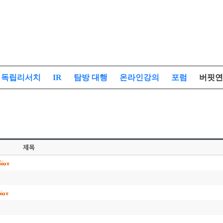
독립리서치
IR
탐방 대행
온라인강의
포럼
버핏연
제목