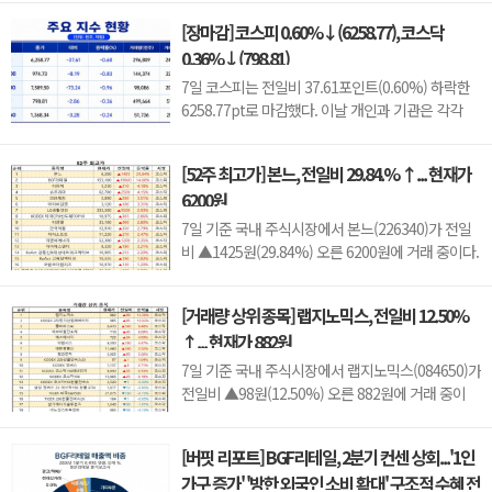
영위하는 기업으로, 신약 허가와 임상 결과, 글로벌
[장마감] 코스피 0.60%↓(6258.77), 코스닥
판매 기대감 등에 따라 주가 변동성이 나타날 수 있
0.36%↓(798.81)
다.이어 에코프로비엠(247540, 10만7000원,
▲4500, 4.39%), LG에너지솔루션(373220, 36만
7일 코스피는 전일비 37.61포인트(0.60%) 하락한
원, ▲1만5000, 4.35%), 한...
6258.77pt로 마감했다. 이날 개인과 기관은 각각
3451억원, 8880억원 순매수했고, 외국인은 1조
2550억원 순매도했다.코스닥은 전일비 2.86포인트
[52주 최고가] 본느, 전일비 29.84.% ↑... 현재가
(0.36%) 하락한 798.81pt로 마쳤다. 이날 개인은
6200원
3798억원 순매수했고, 외국인과 기관은 각각 2943
억원, 1049억원 순매도했다.임정은 KB증권 연구원
7일 기준 국내 주식시장에서 본느(226340)가 전일
은 KB리서치 장마감...
비 ▲1425원(29.84%) 오른 6200원에 거래 중이다.
본느는 화장품 ODM·브랜드 사업을 영위하는 기업
으로, 색조·기초 화장품 등 뷰티 제품을 중심으로 사
[거래량 상위 종목] 랩지노믹스, 전일비 12.50%
업을 전개하고 있다. K뷰티 수출 확대와 실적 성장
↑... 현재가 882원
기대감에 따라 주가 변동성이 나타날 수 있다.이어
BGF리테일(282330, 15만3100원, ▲1만9600, 1...
7일 기준 국내 주식시장에서 랩지노믹스(084650)가
전일비 ▲98원(12.50%) 오른 882원에 거래 중이
다.랩지노믹스는 분자진단 및 유전체 분석 서비스를
제공하는 기업으로, 진단키트와 임상 유전체 검사 등
[버핏 리포트] BGF리테일, 2분기 컨센 상회...'1인
을 주요 사업으로 영위하고 있다. 바이오·진단 업종
가구 증가' '방한 외국인 소비 확대' 구조적 수혜 전
투자심리와 수급 변화에 따라 주가 변동성이 나타날