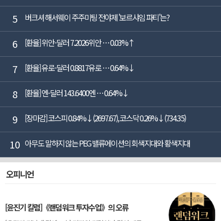
5
버크셔 해서웨이 주주미팅 전야제 '보르샤임 파티'는?
6
[환율] 위안-달러 7.2026위안 … 0.03%↑
7
[환율] 유로-달러 0.8817유로 … 0.64%↓
8
[환율] 엔-달러 143.6400엔 … 0.64%↓
9
[장마감] 코스피 0.84%↓(2697.67), 코스닥 0.26%↓(734.35)
10
아무도 말하지 않는 PEG 밸류에이션의 회색지대와 황색지대
오피니언
[윤진기 칼럼]《랜덤워크 투자수업》의 오류