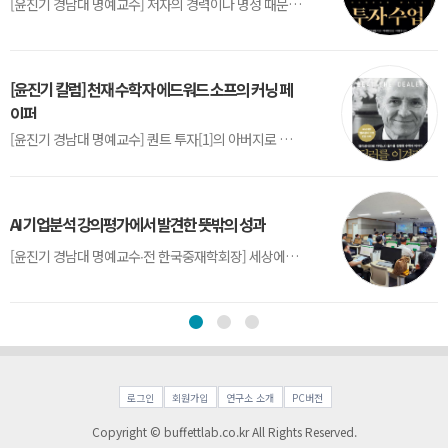
[윤진기 경남대 명예교수] 저자의 경력이나 명성 때문인지 2020년에 번역 출판된 《랜덤워크 투자수업》(A Random Walk Down Wall Street) 12판은 표지부터가 거창하다. ‘45년간 12번 개정하며 철저히 검증한 투자서’, ‘전문가 부럽지 않은 투자 감각을 길러주는 위대한 투자지침서’ 라는 은빛 광고문구로 독자를 유혹한다.[1] 출판 50주...
[윤진기 칼럼] 천재 수학자 에드워드 소프의 커닝 페
이퍼
[윤진기 경남대 명예교수] 퀀트 투자[1]의 아버지로 불리는 에드워드 소프(Edward O. Thorp)는 수학계에서 천재로 알려진 인물이다. 그는 수학자이지만, 투자 업계에도 여러 가지 흥미로운 일화를 남겼다.수학을 이용하여 카지노를 이길 수 있는지가 궁금했던 그는 동료 교수가 소개해 준 블랙잭(Blackjack) 전략의 핵심을 손바닥 크기의 종이에 요...
AI 기업분석 강의평가에서 발견한 뜻밖의 성과
[윤진기 경남대 명예교수∙전 한국중재학회장] 세상에는 우연처럼 보이지만 인류의 진보를 이끌어낸 사건들이 있다. 영국의 알렉산더 플레밍(Alexander Fleming)이 곰팡이 핀 페트리 접시(Petri dish)를 버리지 않고[1] 관찰해 페니실린을 발견한 것은 그 대표적 사례다. 무심히 지나쳤다면 결코 없었을 혁신이었다.지난 7월 5일, 필자가 개발한 기업...
로그인
회원가입
연구소 소개
PC버전
Copyright © buffettlab.co.kr All Rights Reserved.