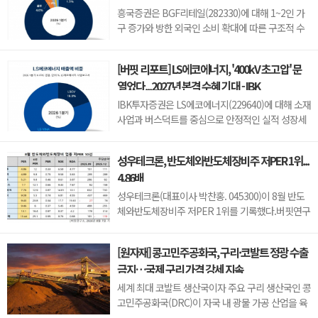
망 - 흥국
수 있다.이어 폴라리스AI(039980, 6...
흥국증권은 BGF리테일(282330)에 대해 1~2인 가
구 증가와 방한 외국인 소비 확대에 따른 구조적 수
혜가 이어질 것으로 전망하며 투자의견 ‘매수’를 유
지했다. 목표주가는 기존 18만원에서 19만원으로
[버핏 리포트] LS에코에너지, '400kV 초고압' 문
상향했다. BGF리테일의 전일 종가는 13만3500원
열었다...2027년 본격 수혜 기대 - IBK
이다.박종렬 흥국증권 연구원은 “1~2인 가구 증가에
따른 구조적인 소비 환경 변화의 수...
IBK투자증권은 LS에코에너지(229640)에 대해 소재
사업과 버스덕트를 중심으로 안정적인 실적 성장세
가 이어지고 오는 2027년부터 초고압 케이블이 새
로운 성장동력으로 자리 잡을 전망이라며 투자의견
성우테크론, 반도체와반도체장비주 저PER 1위...
'매수'를 유지하고 목표주가 7만6000원을 유지했다.
4.86배
LS에코에너지의 전일 종가는 4만5550원이다.김태
현 IBK투자증권 연구원은 "올해 2분기 ...
성우테크론(대표이사 박찬홍. 045300)이 8월 반도
체와반도체장비주 저PER 1위를 기록했다.버핏연구
소 조사 결과에 따르면 성우테크론이 8월 반도체와
반도체장비주 PER 4.86배로 가장 낮았다. 이어 유
[원자재] 콩고민주공화국, 구리·코발트 정광 수출
니트론텍(142210)(4.89), 유니퀘스트(077500)
금지…국제 구리 가격 강세 지속
(5.21), 로체시스템즈(071280)(7.7)가 뒤를 이었다.
성우테크론은 1분기 매출액 118억원, 영업이익 14
세계 최대 코발트 생산국이자 주요 구리 생산국인 콩
억원으로 전년...
고민주공화국(DRC)이 자국 내 광물 가공 산업을 육
성하기 위해 구리와 코발트 정광(금속 함량을 높인