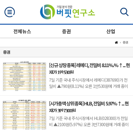
검색
전체뉴스
증권
산업
증권
증권
[신규 상장 종목] 레메디, 전일비 8.11%.% ↑... 현
재가 1만530원
7일 기준 국내 주식시장에서 레메디(387690)가 전
일비 ▲790원(8.11%) 오른 1만530원에 거래 중이
다.레메디는 의료기기 관련 사업을 영위하는 기업으
로, 신규 상장 이후 투자자 수급과 성장 기대감에 따
[시가총액 상위 종목] HLB, 전일비 5.97% ↑... 현
라 주가 변동성이 나타날 수 있다.이어 에이치엘지노
재가 3만7300원
믹스(0156T0, 1만870원, ▲370, 3.52%), 스트라드
비젼(475040, 3070원, ▲30, 0.99%), 세미티에스
7일 기준 국내 주식시장에서 HLB(028300)가 전일
(0017J0, 3110...
비 ▲2100원(5.97%) 오른 3만7300원에 거래 중이
다.HLB는 항암제 개발을 중심으로 바이오 사업을