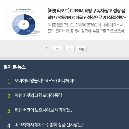
가공 전 원료) 수출을 전면 금지했다. 미국의 구리 수
[버핏 리포트] CJ ENM, 티빙 구독자/광고 성장·음
입관세 부과를 앞두고 국제 구리 가격이 강세를 보이
악IP 고성장·MLC 취급고 성장으로 2Q 실적 선방 –
는 가운데 공급 우려가 더해지면서 시장의 관심이 집
NH
중되고 있다.콩고민주공화...
NH증권은 7일 CJ ENM(035760)에 대해 피프스시
즌의 딜리버리 공백이 실적에 부담으로 작용했음에
도 티빙 구독자·광고 성장에 따른 흑자전환 및 음악
IP 전반의 고성장 지속과 MLC의 꾸준한 취급고 성장
으로 선방했다며, 투자의견 ‘매수’와 목표주가 4만
1
2
3
다음
7000원을 유지했다. CJ ENM의 전일 종가는 3만
4100원이다.이화정 NH증권 애널리스트는 &...
많이 본 뉴스
1
오마하의 명물 네브라스카 퍼니처 마트
2
워렌 버핏의 고향 오마하 풍경
3
워렌 버핏의 '보르샤임 보석 가게'는...
4
버크셔 해서웨이 주주총회 '상품 전시장'은?