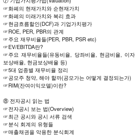
⑦ 기업가치평가법(Valuation)
☞
화폐의 현재가치와 순현재가치
☞
화폐의 미래가치와 복리 효과
☞
현금흐름할인(DCF)과 기업가치평가
☞
ROE, PER, PBR의 관계
☞
주요 재무비율들(PER, PBR, PSR etc)
☞
EV/EBITDA란?
☞
주요 재무비율들(유동비율, 당좌비율, 현금비율, 이자
보상배율, 현금보상배율 등)
☞
5대 업종별 재무비율 정리
☞
공모주 청약, 해야 할까(공모가는 어떻게 결정되는가)
☞
RIM(잔여이익모델)이란?
⑧ 전자공시 읽는 법
☞
전자공시 보는 법(Overview)
☞
최근 공시와 공시 서류 검색
☞
분식 회계의 유형들
☞
매출채권을 악용한 분식회계