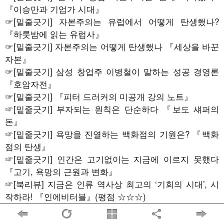
『이승만과 기업가 시대』
☞
[밑줄긋기] 자본주의는 유럽에서 어떻게 탄생했나?
『하룻밤에 읽는 유럽사』
☞
[밑줄긋기] 자본주의는 어떻게 탄생했나 『세상을 바꾼
자본』
☞
[밑줄긋기] 삼성 창업주 이병철이 말하는 성공 경영론
『호암자전』
☞
[밑줄긋기] 『피터 드러커의 미공개 강의 노트』
☞
[밑줄긋기] 부자되는 원칙은 단순하다 『보도 섀퍼의
돈』
☞
[밑줄긋기] 욕망을 진열하는 백화점의 기원은? 『백화
점의 탄생』
☞
[밑줄긋기] 인간은 고기없이는 지금에 이르지 못했다
『고기, 욕망의 근원과 변화』
☞
[북리뷰] 지금은 인류 역사상 최고의 ‘기회의 시대’, 시
작하라! 『인에비터블』(평점 ☆☆☆)