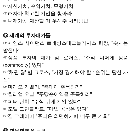
☞
자산가치, 수익가치, 무형가치
☞
해자가 확고한 기업을 찾아라
☞
내재가치 계산할 때 우선주 처리방법
⑤ 세계의 투자대가들
☞제임스 사이먼스 르네상스테크놀러지스 회장, "숫자는
말한다"
☞
상품 투자의 대가 짐 로저스, "주식 너머에 상품
(commodity) 있다"
☞
'채권 왕' 빌 그로스, "가장 경계해야 할 1순위는 당신 자
신"
☞
마리오 가벨리, "촉매에 주목하라"
☞
윌리엄 오닐, "주당순이익을 주목하라"
☞
피터 린치, "주식 뒤에 기업 있다"
☞
조엘 그린블라트, "마법 공식은 있다"
☞
짐 크레이머 "주식은 외면하기에 너무 큰 기회"
⑥ 재무제표 읽는 법