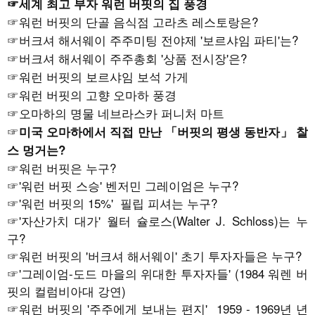
☞세계 최고 부자 워런 버핏의 집 풍경
☞워런 버핏의 단골 음식점 고라츠 레스토랑은?
☞버크셔 해서웨이 주주미팅 전야제 '보르샤임 파티'는?
☞버크셔 해서웨이 주주총회 '상품 전시장'은?
☞워런 버핏의 보르샤임 보석 가게
☞워런 버핏의 고향 오마하 풍경
☞오마하의 명물 네브라스카 퍼니처 마트
☞
미국 오마하에서 직접 만난 「버핏의 평생 동반자」 찰
스 멍거는?
☞워런 버핏은 누구?
☞
'워런 버핏 스승' 벤저민 그레이엄은 누구?
☞
'워런 버핏의 15%' 필립 피셔는 누구?
☞
'자산가치 대가' 월터 슐로스(Walter J. Schloss)는 누
구?
☞
워런 버핏의 '버크셔 해서웨이' 초기 투자자들은 누구?
☞
'그레이엄-도드 마을의 위대한 투자자들' (1984 워렌 버
핏의 컬럼비아대 강연)
☞
워런 버핏의 '주주에게 보내는 편지' 1959 - 1969년 년