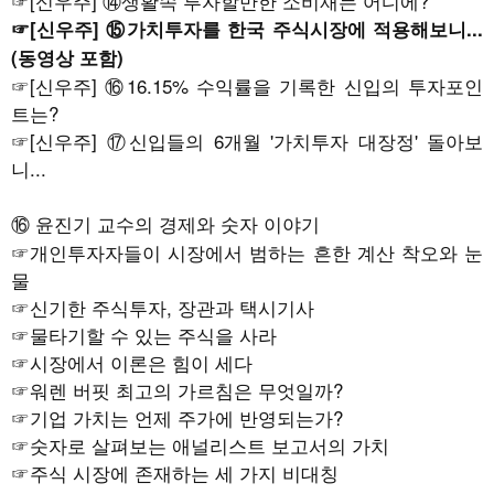
☞
[신우주] ⑭생활속 투자할만한 소비재는 어디에?
☞
[신우주] ⑮가치투자를 한국 주식시장에 적용해보니...
(동영상 포함)
☞
[신우주] ⑯16.15% 수익률을 기록한 신입의 투자포인
트는?
☞
[신우주] ⑰신입들의 6개월 '가치투자 대장정' 돌아보
니...
⑯ 윤진기 교수의 경제와 숫자 이야기
☞개인투자자들이 시장에서 범하는 흔한 계산 착오와 눈
물
☞신기한 주식투자, 장관과 택시기사
☞물타기할 수 있는 주식을 사라
☞시장에서 이론은 힘이 세다
☞워렌 버핏 최고의 가르침은 무엇일까?
☞기업 가치는 언제 주가에 반영되는가?
☞숫자로 살펴보는 애널리스트 보고서의 가치
☞주식 시장에 존재하는 세 가지 비대칭