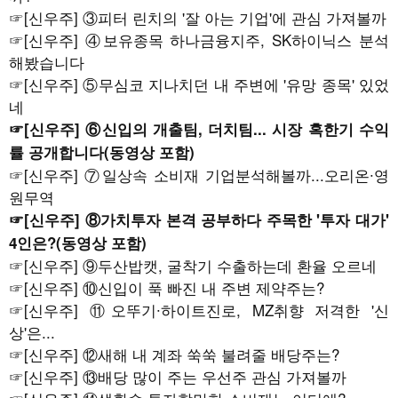
☞
[신우주] ③피터 린치의 '잘 아는 기업'에 관심 가져볼까
☞
[신우주] ④보유종목 하나금융지주, SK하이닉스 분석
해봤습니다
☞
[신우주] ⑤무심코 지나치던 내 주변에 '유망 종목' 있었
네
☞
[신우주] ⑥신입의 개출팀, 더치팀... 시장 혹한기 수익
률 공개합니다(동영상 포함)
☞
[신우주] ⑦일상속 소비재 기업분석해볼까...오리온∙영
원무역
☞
[신우주] ⑧가치투자 본격 공부하다 주목한 '투자 대가'
4인은?(동영상 포함)
☞
[신우주] ⑨두산밥캣, 굴착기 수출하는데 환율 오르네
☞
[신우주] ⑩신입이 푹 빠진 내 주변 제약주는?
☞
[신우주] ⑪오뚜기∙하이트진로, MZ취향 저격한 '신
상'은...
☞
[신우주] ⑫새해 내 계좌 쑥쑥 불려줄 배당주는?
☞
[신우주] ⑬배당 많이 주는 우선주 관심 가져볼까