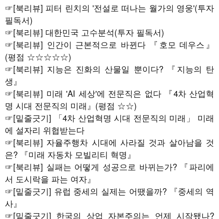
☞
[북리뷰] 피터 린치의 '전설로 떠나는 월가의 영웅'(투자
필독서)
☞
[북리뷰] 대한민국 고수분석(투자 필독서)
☞
[북리뷰] 인간이 근본적으로 바뀐다 『호모 데우스』
(평점 ☆☆☆☆☆)
☞
[북리뷰] 지능은 진화의 산물일 뿐이다? 『지능의 탄
생』
☞[
북리뷰
]
미래 'AI 세상'에 전문직은 없다 『4차 산업혁
명 시대 전문직의 미래』(평점 ☆☆)
☞
[밑줄긋기] 「4차 산업혁명 시대 전문직의 미래」 미래
에 설자리 위협받는다
☞
[북리뷰] 자율주행차 시대에 사라질 것과 살아남을 것
은? 『미래 자동차 모빌리티 혁명』
☞
[북리뷰] 실패는 어떻게 성공으로 바뀌는가? 『파리에
서 도시락을 파는 여자』
☞
[밑줄긋기] 유럽 중세의 실제는 어땠을까? 『중세의 역
사』
☞
[밑줄긋기] 한국의 상업 자본주의는 언제 시작됐나?