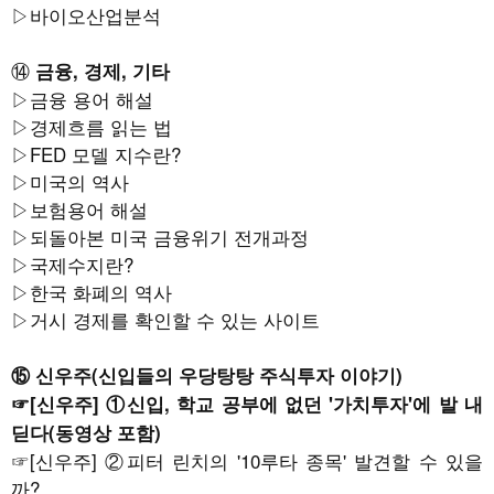
▷
바이오산업분석
⑭
금융, 경제, 기타
▷
금융 용어 해설
▷
경제흐름 읽는 법
▷
FED 모델 지수란?
▷
미국의 역사
▷
보험용어 해설
▷
되돌아본 미국 금융위기 전개과정
▷
국제수지란?
▷
한국 화폐의 역사
▷
거시 경제를 확인할 수 있는 사이트
⑮ 신우주(신입들의 우당탕탕 주식투자 이야기)
☞
[신우주] ①신입, 학교 공부에 없던 '가치투자'에 발 내
딛다(동영상 포함)
☞
[신우주] ②피터 린치의 '10루타 종목' 발견할 수 있을
까?