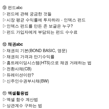
⑨ 펀드abc
▷
펀드에 관해 궁금한 것들
▷
시장 평균 수익률에 투자하라 - 인덱스 펀드
▷
인덱스 펀드를 만든 존 보글은 누구
?
▷
펀드 가입자에게 부담되는 펀드 수수료
⑩
채권abc
▷
채권의 기본(BOND BASIC, 영문)
▷
채권의 가격과 만기수익률
▷
홈트레이딩시스템(HTS)으로 채권 거래하는 법
▷
전환사채(CB)
▷
듀레이션이란?
▷
신주인수권부사채(BW)
⑪
엑셀활용법
▷
엑셀 함수 계산법
▷
상관계수 구하는 법