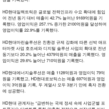
HD
현대일렉트릭은 글로벌 전력인프라 수요 확대에 힘입
어 전년 동기 대비 매출이
42.7%
늘어난
9169
억원을 기
록했다
.
영업이익은
257.1%
증가한
2100
억원을 달성하며
영업이익률
22.9%
를 기록했다
.
HD
현대마린솔루션은 친환경 규제 강화에 따른 선박
애프
터마켓
사업 호조세와 디지털 솔루션 사업의 확대로 전년
동기보다
20.2%
늘어난
4379
억원의 매출을 기록했다
.
영
업이익은
29.6%
늘어난
710
억원을 기록했다
.
HD
현대에너지솔루션은 매출
1128
억원과 영업이익
79
억
원을 기록했고
, HD
현대로보틱스는 매출
697
억원과 영업
이익
3
억원을 기록
,
두 계열사 모두
3
분기 만에 흑자 전환
에 성공했다
.
HD
현대 관계자는 “급변하는 국제 정세 속에 사업군별 포
트폴리오 다변화를 통한 맞춤형 전략으로 성장세를 이어