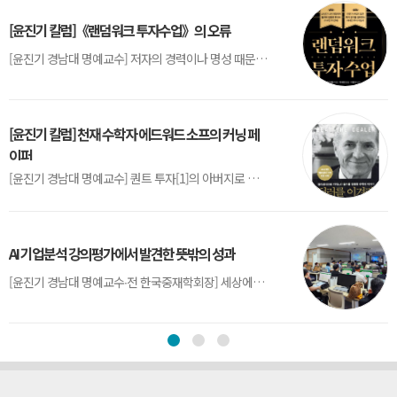
[윤진기 칼럼]《랜덤워크 투자수업》의 오류
[윤진기 경남대 명예교수] 저자의 경력이나 명성 때문인지 2020년에 번역 출판된 《랜덤워크 투자수업》(A Random Walk Down Wall Street) 12판은 표지부터가 거창하다. ‘45년간 12번 개정하며 철저히 검증한 투자서’, ‘전문가 부럽지 않은 투자 감각을 길러주는 위대한 투자지침서’ 라는 은빛 광고문구로 독자를 유혹한다.[1] 출판 50주...
[윤진기 칼럼] 천재 수학자 에드워드 소프의 커닝 페
이퍼
[윤진기 경남대 명예교수] 퀀트 투자[1]의 아버지로 불리는 에드워드 소프(Edward O. Thorp)는 수학계에서 천재로 알려진 인물이다. 그는 수학자이지만, 투자 업계에도 여러 가지 흥미로운 일화를 남겼다.수학을 이용하여 카지노를 이길 수 있는지가 궁금했던 그는 동료 교수가 소개해 준 블랙잭(Blackjack) 전략의 핵심을 손바닥 크기의 종이에 요...
AI 기업분석 강의평가에서 발견한 뜻밖의 성과
[윤진기 경남대 명예교수∙전 한국중재학회장] 세상에는 우연처럼 보이지만 인류의 진보를 이끌어낸 사건들이 있다. 영국의 알렉산더 플레밍(Alexander Fleming)이 곰팡이 핀 페트리 접시(Petri dish)를 버리지 않고[1] 관찰해 페니실린을 발견한 것은 그 대표적 사례다. 무심히 지나쳤다면 결코 없었을 혁신이었다.지난 7월 5일, 필자가 개발한 기업...