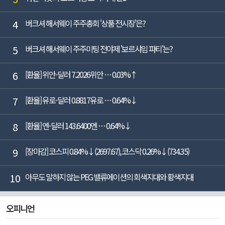
4
버크셔 해서웨이 주주총회 '상품 전시장'은?
5
버크셔 해서웨이 주주미팅 전야제 '보르샤임 파티'는?
6
[환율] 위안-달러 7.2026위안 … 0.03%↑
7
[환율] 유로-달러 0.8817유로 … 0.64%↓
8
[환율] 엔-달러 143.6400엔 … 0.64%↓
9
[장마감] 코스피 0.84%↓(2697.67), 코스닥 0.26%↓(734.35)
10
아무도 말하지 않는 PEG 밸류에이션의 회색지대와 황색지대
오피니언