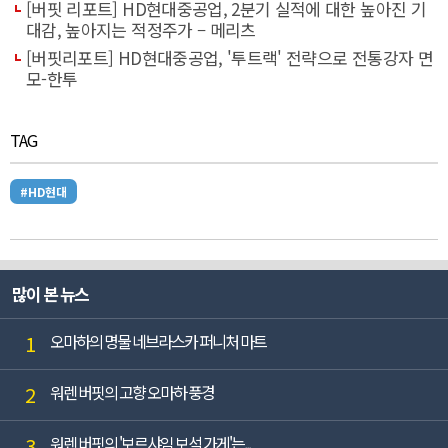
[버핏 리포트] HD현대중공업, 2분기 실적에 대한 높아진 기
대감, 높아지는 적정주가 – 메리츠
[버핏리포트] HD현대중공업, '투트랙' 전략으로 전통강자 면
모-한투
TAG
#HD현대
많이 본 뉴스
1
오마하의 명물 네브라스카 퍼니처 마트
2
워렌 버핏의 고향 오마하 풍경
3
워렌 버핏의 '보르샤임 보석 가게'는...