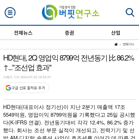
검색
전체뉴스
증권
산업
전체기사
HD현대, 2Q 영업익 8799억 전년동기 比 86.2%
↑..."조선업 효과"
이혜지 기자 2024-07-25 16:52:07
구글 선호 출처로 추가
HD
현대(대표이사 정기선)이 지난 2분기 매출액 17조
5549억원, 영업이익 8799억원을 기록했다고 25일 공시했
다(K-IFRS 연결). 전년동기대비 각각 12.4%, 86.2% 증가
했다. 회사는 조선 부문 실적이 개선되고
,
전력기기 및 선
박
AM
·디지털 솔루션 사업이 호조세를 이어간 데 따른 것