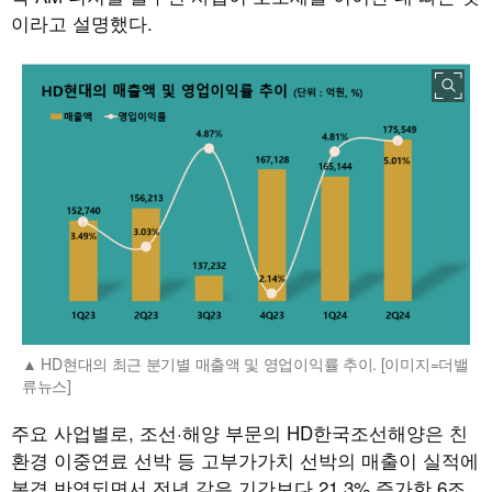
이라고 설명했다.
HD현대의 최근 분기별 매출액 및 영업이익률 추이. [이미지=더밸
류뉴스]
주요 사업별로
,
조선·해양 부문의
HD
한국조선해양은 친
환경 이중연료 선박 등 고부가가치 선박의 매출이 실적에
본격 반영되면서 전년 같은 기간보다
21.3%
증가한
6
조