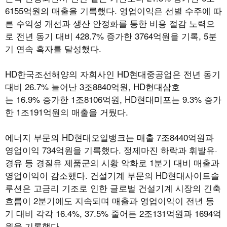
6155
억원의 매출을 기록했다
.
영업이익은 선별 수주에 따
른 수익성 개선과 생산 안정화를 통한 비용 절감 노력으
로 전년 동기 대비
428.7%
증가한
3764
억원을 기록
, 5
분
기 연속 흑자를 달성했다
.
HD
한국조선해양의 자회사인
HD
현대중공업은 전년 동기
대비
26.7%
늘어난
3
조
8840
억원
, HD
현대삼호
는
16.9%
증가한
1
조
8106
억원
, HD
현대미포는
9.3%
증가
한
1
조
191
억원의 매출을 거뒀다
.
에너지 부문의
HD
현대오일뱅크는 매출
7
조
8440
억원과
영업이익
734
억원을 기록했다
.
정제마진 하락과 휘발유·
경유 등 경질유 제품군의 시황 악화로
1
분기 대비 매출과
영업이익이 감소했다
.
건설기계 부문의
HD
현대사이트솔
루션은 고금리 기조로 인한 글로벌 건설기계 시장의 긴축
흐름이
2
분기에도 지속되며 매출과 영업이익이 전년 동
기 대비 각각
16.4%, 37.5%
줄어든
2
조
131
억원과
1694
억
원을 기록했다
.