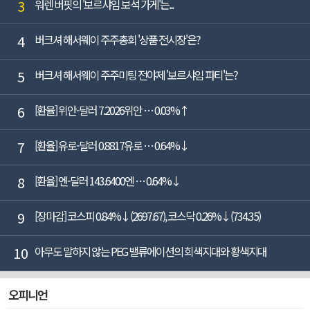
3
워렌 버핏의 '보르샤임 보석 가게'는...
4
버크셔 해서웨이 주주총회 '상품 전시장'은?
5
버크셔 해서웨이 주주미팅 전야제 '보르샤임 파티'는?
6
[환율] 위안-달러 7.2026위안 … 0.03%↑
7
[환율] 유로-달러 0.8817유로 … 0.64%↓
8
[환율] 엔-달러 143.6400엔 … 0.64%↓
9
[장마감] 코스피 0.84%↓(2697.67), 코스닥 0.26%↓(734.35)
10
아무도 말하지 않는 PEG 밸류에이션의 회색지대와 황색지대
오피니언