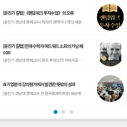
[윤진기 칼럼]《랜덤워크 투자수업》의 오류
[윤진기 경남대 명예교수] 저자의 경력이나 명성 때문인지 2020년에 번역 출판된 《랜덤워크 투자수업》(A Random Walk Down Wall Street) 12판은 표지부터가 거창하다. ‘45년간 12번 개정하며 철저히 검증한 투자서’, ‘전문가 부럽지 않은 투자 감각을 길러주는 위대한 투자지침서’ 라는 은빛 광고문구로 독자를 유혹한다.[1] 출판 50주...
[윤진기 칼럼] 천재 수학자 에드워드 소프의 커닝 페
이퍼
[윤진기 경남대 명예교수] 퀀트 투자[1]의 아버지로 불리는 에드워드 소프(Edward O. Thorp)는 수학계에서 천재로 알려진 인물이다. 그는 수학자이지만, 투자 업계에도 여러 가지 흥미로운 일화를 남겼다.수학을 이용하여 카지노를 이길 수 있는지가 궁금했던 그는 동료 교수가 소개해 준 블랙잭(Blackjack) 전략의 핵심을 손바닥 크기의 종이에 요...
AI 기업분석 강의평가에서 발견한 뜻밖의 성과
[윤진기 경남대 명예교수∙전 한국중재학회장] 세상에는 우연처럼 보이지만 인류의 진보를 이끌어낸 사건들이 있다. 영국의 알렉산더 플레밍(Alexander Fleming)이 곰팡이 핀 페트리 접시(Petri dish)를 버리지 않고[1] 관찰해 페니실린을 발견한 것은 그 대표적 사례다. 무심히 지나쳤다면 결코 없었을 혁신이었다.지난 7월 5일, 필자가 개발한 기업...