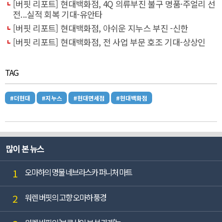
[버핏 리포트] 현대백화점, 4Q 의류부진 불구 명품·주얼리 선
전...실적 회복 기대-유안타
[버핏 리포트] 현대백화점, 아쉬운 지누스 부진 -신한
[버핏 리포트] 현대백화점, 전 사업 부문 호조 기대-상상인
TAG
#더현대
#지누스
#현대면세점
#현대백화점
많이 본 뉴스
1
오마하의 명물 네브라스카 퍼니처 마트
2
워렌 버핏의 고향 오마하 풍경