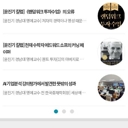
[윤진기 칼럼]《랜덤워크 투자수업》의 오류
[윤진기 경남대 명예교수] 저자의 경력이나 명성 때문인지 2020년에 번역 출판된 《랜덤워크 투자수업》(A Random Walk Down Wall Street) 12판은 표지부터가 거창하다. ‘45년간 12번 개정하며 철저히 검증한 투자서’, ‘전문가 부럽지 않은 투자 감각을 길러주는 위대한 투자지침서’ 라는 은빛 광고문구로 독자를 유혹한다.[1] 출판 50주...
[윤진기 칼럼] 천재 수학자 에드워드 소프의 커닝 페
이퍼
[윤진기 경남대 명예교수] 퀀트 투자[1]의 아버지로 불리는 에드워드 소프(Edward O. Thorp)는 수학계에서 천재로 알려진 인물이다. 그는 수학자이지만, 투자 업계에도 여러 가지 흥미로운 일화를 남겼다.수학을 이용하여 카지노를 이길 수 있는지가 궁금했던 그는 동료 교수가 소개해 준 블랙잭(Blackjack) 전략의 핵심을 손바닥 크기의 종이에 요...
AI 기업분석 강의평가에서 발견한 뜻밖의 성과
[윤진기 경남대 명예교수∙전 한국중재학회장] 세상에는 우연처럼 보이지만 인류의 진보를 이끌어낸 사건들이 있다. 영국의 알렉산더 플레밍(Alexander Fleming)이 곰팡이 핀 페트리 접시(Petri dish)를 버리지 않고[1] 관찰해 페니실린을 발견한 것은 그 대표적 사례다. 무심히 지나쳤다면 결코 없었을 혁신이었다.지난 7월 5일, 필자가 개발한 기업...