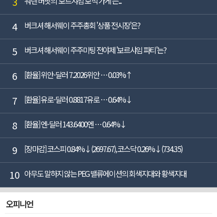
3
워렌 버핏의 '보르샤임 보석 가게'는...
4
버크셔 해서웨이 주주총회 '상품 전시장'은?
5
버크셔 해서웨이 주주미팅 전야제 '보르샤임 파티'는?
6
[환율] 위안-달러 7.2026위안 … 0.03%↑
7
[환율] 유로-달러 0.8817유로 … 0.64%↓
8
[환율] 엔-달러 143.6400엔 … 0.64%↓
9
[장마감] 코스피 0.84%↓(2697.67), 코스닥 0.26%↓(734.35)
10
아무도 말하지 않는 PEG 밸류에이션의 회색지대와 황색지대
오피니언