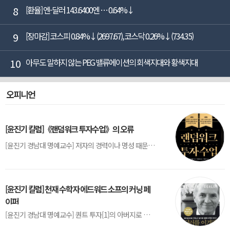
8
[환율] 엔-달러 143.6400엔 … 0.64%↓
9
[장마감] 코스피 0.84%↓(2697.67), 코스닥 0.26%↓(734.35)
10
아무도 말하지 않는 PEG 밸류에이션의 회색지대와 황색지대
오피니언
[윤진기 칼럼]《랜덤워크 투자수업》의 오류
[윤진기 경남대 명예교수] 저자의 경력이나 명성 때문인지 2020년에 번역 출판된 《랜덤워크 투자수업》(A Random Walk Down Wall Street) 12판은 표지부터가 거창하다. ‘45년간 12번 개정하며 철저히 검증한 투자서’, ‘전문가 부럽지 않은 투자 감각을 길러주는 위대한 투자지침서’ 라는 은빛 광고문구로 독자를 유혹한다.[1] 출판 50주...
[윤진기 칼럼] 천재 수학자 에드워드 소프의 커닝 페
이퍼
[윤진기 경남대 명예교수] 퀀트 투자[1]의 아버지로 불리는 에드워드 소프(Edward O. Thorp)는 수학계에서 천재로 알려진 인물이다. 그는 수학자이지만, 투자 업계에도 여러 가지 흥미로운 일화를 남겼다.수학을 이용하여 카지노를 이길 수 있는지가 궁금했던 그는 동료 교수가 소개해 준 블랙잭(Blackjack) 전략의 핵심을 손바닥 크기의 종이에 요...