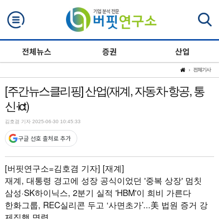
검색
전체뉴스
증권
산업
전체기사
[주간뉴스클리핑] 산업(재계, 자동차∙항공, 통
신∙ict)
김호겸 기자 2025-06-30 10:45:33
구글 선호 출처로 추가
[버핏연구소=김호겸 기자]
[재계]
재계, 대통령 경고에 성장 공식이었던 '중복 상장' 멈칫
삼성·SK하이닉스, 2분기 실적 'HBM'이 희비 가른다
한화그룹, REC실리콘 두고 ‘사면초가’...美 법원 증거 강
제집행 명령