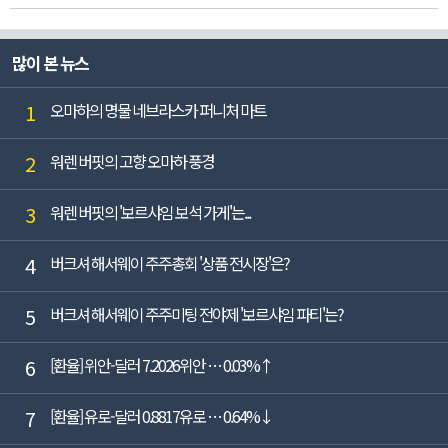
많이 본 뉴스
1
오마하의 명물 네브라스카 퍼니처 마트
2
워렌 버핏의 고향 오마하 풍경
3
워렌 버핏의 '보르샤임 보석 가게'는...
4
버크셔 해서웨이 주주총회 '상품 전시장'은?
5
버크셔 해서웨이 주주미팅 전야제 '보르샤임 파티'는?
6
[환율] 위안-달러 7.2026위안 … 0.03%↑
7
[환율] 유로-달러 0.8817유로 … 0.64%↓