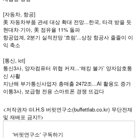
[자동차, 항공]
美 자동차부품 관세 대상 확대 전망...한국, 타격 받을 듯
현대차·기아, 美 점유율 11% 돌파
항공업계, 2분기 실적전망 '흐림'...상장 항공사 줄줄이 이
익 축소
[통신, ict]
통신3사, 양자컴퓨터 위협 커져...‘해킹 불가’ 양자암호통
신 사활
지난해 부가통신사업자 총매출 2472조...AI 활용도 증가
이통3사, 보급형 전용 스마트폰 경쟁 뜨겁다
<저작권자 ©I.H.S 버핏연구소(buffettlab.co.kr) 무단전재
및 재배포 금지!!>
'버핏연구소' 구독하기