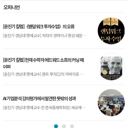
오피니언
[윤진기 칼럼]《랜덤워크 투자수업》의 오류
[윤진기 경남대 명예교수] 저자의 경력이나 명성 때문인지 2020년에 번역 출판된 《랜덤워크 투자수업》(A Random Walk Down Wall Street) 12판은 표지부터가 거창하다. ‘45년간 12번 개정하며 철저히 검증한 투자서’, ‘전문가 부럽지 않은 투자 감각을 길러주는 위대한 투자지침서’ 라는 은빛 광고문구로 독자를 유혹한다.[1] 출판 50주...
[윤진기 칼럼] 천재 수학자 에드워드 소프의 커닝 페
이퍼
[윤진기 경남대 명예교수] 퀀트 투자[1]의 아버지로 불리는 에드워드 소프(Edward O. Thorp)는 수학계에서 천재로 알려진 인물이다. 그는 수학자이지만, 투자 업계에도 여러 가지 흥미로운 일화를 남겼다.수학을 이용하여 카지노를 이길 수 있는지가 궁금했던 그는 동료 교수가 소개해 준 블랙잭(Blackjack) 전략의 핵심을 손바닥 크기의 종이에 요...
AI 기업분석 강의평가에서 발견한 뜻밖의 성과
[윤진기 경남대 명예교수∙전 한국중재학회장] 세상에는 우연처럼 보이지만 인류의 진보를 이끌어낸 사건들이 있다. 영국의 알렉산더 플레밍(Alexander Fleming)이 곰팡이 핀 페트리 접시(Petri dish)를 버리지 않고[1] 관찰해 페니실린을 발견한 것은 그 대표적 사례다. 무심히 지나쳤다면 결코 없었을 혁신이었다.지난 7월 5일, 필자가 개발한 기업...