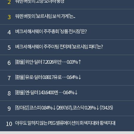
2
워렌 버핏의 고향 오마하 풍경
3
워렌 버핏의 '보르샤임 보석 가게'는...
4
버크셔 해서웨이 주주총회 '상품 전시장'은?
5
버크셔 해서웨이 주주미팅 전야제 '보르샤임 파티'는?
6
[환율] 위안-달러 7.2026위안 … 0.03%↑
7
[환율] 유로-달러 0.8817유로 … 0.64%↓
8
[환율] 엔-달러 143.6400엔 … 0.64%↓
9
[장마감] 코스피 0.84%↓(2697.67), 코스닥 0.26%↓(734.35)
10
아무도 말하지 않는 PEG 밸류에이션의 회색지대와 황색지대