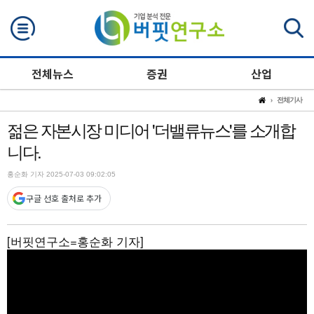
검색
전체뉴스
증권
산업
전체기사
젊은 자본시장 미디어 '더밸류뉴스'를 소개합
니다.
홍순화 기자 2025-07-03 09:02:05
구글 선호 출처로 추가
[버핏연구소=홍순화 기자]