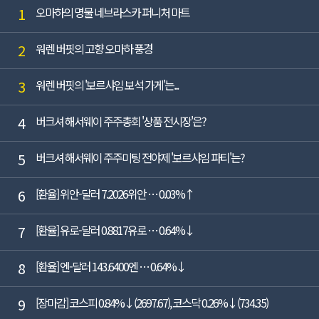
1
오마하의 명물 네브라스카 퍼니처 마트
2
워렌 버핏의 고향 오마하 풍경
3
워렌 버핏의 '보르샤임 보석 가게'는...
4
버크셔 해서웨이 주주총회 '상품 전시장'은?
5
버크셔 해서웨이 주주미팅 전야제 '보르샤임 파티'는?
6
[환율] 위안-달러 7.2026위안 … 0.03%↑
7
[환율] 유로-달러 0.8817유로 … 0.64%↓
8
[환율] 엔-달러 143.6400엔 … 0.64%↓
9
[장마감] 코스피 0.84%↓(2697.67), 코스닥 0.26%↓(734.35)