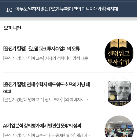
10
아무도 말하지 않는 PEG 밸류에이션의 회색지대와 황색지대
오피니언
[윤진기 칼럼]《랜덤워크 투자수업》의 오류
[윤진기 경남대 명예교수] 저자의 경력이나 명성 때문인지 2020년에 번역 출판된 《랜덤워크 투자수업》(A Random Walk Down Wall Street) 12판은 표지부터가 거창하다. ‘45년간 12번 개정하며 철저히 검증한 투자서’, ‘전문가 부럽지 않은 투자 감각을 길러주는 위대한 투자지침서’ 라는 은빛 광고문구로 독자를 유혹한다.[1] 출판 50주...
[윤진기 칼럼] 천재 수학자 에드워드 소프의 커닝 페
이퍼
[윤진기 경남대 명예교수] 퀀트 투자[1]의 아버지로 불리는 에드워드 소프(Edward O. Thorp)는 수학계에서 천재로 알려진 인물이다. 그는 수학자이지만, 투자 업계에도 여러 가지 흥미로운 일화를 남겼다.수학을 이용하여 카지노를 이길 수 있는지가 궁금했던 그는 동료 교수가 소개해 준 블랙잭(Blackjack) 전략의 핵심을 손바닥 크기의 종이에 요...
AI 기업분석 강의평가에서 발견한 뜻밖의 성과
[윤진기 경남대 명예교수∙전 한국중재학회장] 세상에는 우연처럼 보이지만 인류의 진보를 이끌어낸 사건들이 있다. 영국의 알렉산더 플레밍(Alexander Fleming)이 곰팡이 핀 페트리 접시(Petri dish)를 버리지 않고[1] 관찰해 페니실린을 발견한 것은 그 대표적 사례다. 무심히 지나쳤다면 결코 없었을 혁신이었다.지난 7월 5일, 필자가 개발한 기업...