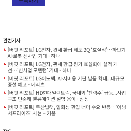
관련기사
[버핏 리포트] LG전자, 관세 환급 빼도 2Q ‘호실적’…하반기
AI·로봇 신사업 기대 - 하나
[버핏 리포트] LG전자, 관세 환급·원가 효율화에 실적 개
선…'신사업 모멘텀' 기대 - 하나
[버핏 리포트] LG이노텍, AI·서버용 기판 납품 확대...대규모
증설 예고 - 메리츠
[버핏 리포트] HD현대일렉트릭, 국내외 '전력주' 급등...사업
구조 단순해 밸류에이션 설명 용이 - 삼성
[버핏 리포트] 두산밥캣, 일회성 환입 너머 수요 반등…‘어닝
서프라이즈’ 시현 – 키움
TAG