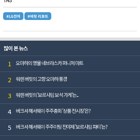
#LG전자
#버핏 리포트
많이 본 뉴스
1
오마하의 명물 네브라스카 퍼니처 마트
2
워렌 버핏의 고향 오마하 풍경
3
워렌 버핏의 '보르샤임 보석 가게'는...
4
버크셔 해서웨이 주주총회 '상품 전시장'은?
5
버크셔 해서웨이 주주미팅 전야제 '보르샤임 파티'는?