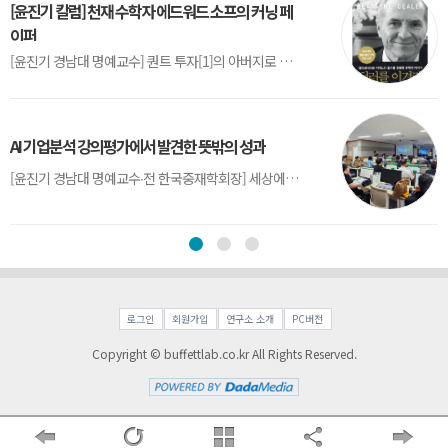
[윤진기 칼럼] 천재 수학자 에드워드 소프의 커닝 페
이퍼
[윤진기 경남대 명예교수] 퀀트 투자[1]의 아버지로 불리는 에드워드 소프(Edward O. Thorp)는 수학계에서 천재로 알려진 인물이다. 그는 수학자이지만, 투자 업계에도 여러 가지 흥미로운 일화를 남겼다.수학을 이용하여 카지노를 이길 수 있는지가 궁금했던 그는 동료 교수가 소개해 준 블랙잭(Blackjack) 전략의 핵심을 손바닥 크기의 종이에 요...
AI 기업분석 강의평가에서 발견한 뜻밖의 성과
[윤진기 경남대 명예교수∙전 한국중재학회장] 세상에는 우연처럼 보이지만 인류의 진보를 이끌어낸 사건들이 있다. 영국의 알렉산더 플레밍(Alexander Fleming)이 곰팡이 핀 페트리 접시(Petri dish)를 버리지 않고[1] 관찰해 페니실린을 발견한 것은 그 대표적 사례다. 무심히 지나쳤다면 결코 없었을 혁신이었다.지난 7월 5일, 필자가 개발한 기업...
로그인
회원가입
연구소 소개
PC버전
Copyright © buffettlab.co.kr All Rights Reserved.