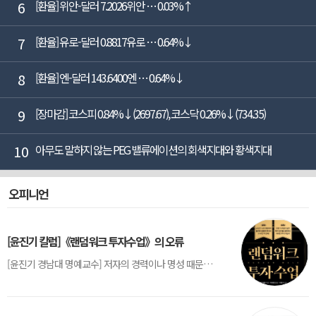
6
[환율] 위안-달러 7.2026위안 … 0.03%↑
7
[환율] 유로-달러 0.8817유로 … 0.64%↓
8
[환율] 엔-달러 143.6400엔 … 0.64%↓
9
[장마감] 코스피 0.84%↓(2697.67), 코스닥 0.26%↓(734.35)
10
아무도 말하지 않는 PEG 밸류에이션의 회색지대와 황색지대
오피니언
[윤진기 칼럼]《랜덤워크 투자수업》의 오류
[윤진기 경남대 명예교수] 저자의 경력이나 명성 때문인지 2020년에 번역 출판된 《랜덤워크 투자수업》(A Random Walk Down Wall Street) 12판은 표지부터가 거창하다. ‘45년간 12번 개정하며 철저히 검증한 투자서’, ‘전문가 부럽지 않은 투자 감각을 길러주는 위대한 투자지침서’ 라는 은빛 광고문구로 독자를 유혹한다.[1] 출판 50주...