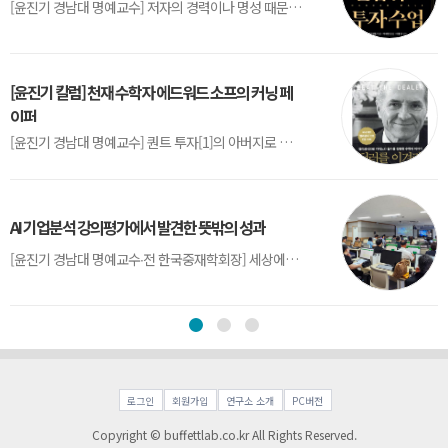
[윤진기 경남대 명예교수] 저자의 경력이나 명성 때문인지 2020년에 번역 출판된 《랜덤워크 투자수업》(A Random Walk Down Wall Street) 12판은 표지부터가 거창하다. ‘45년간 12번 개정하며 철저히 검증한 투자서’, ‘전문가 부럽지 않은 투자 감각을 길러주는 위대한 투자지침서’ 라는 은빛 광고문구로 독자를 유혹한다.[1] 출판 50주...
[윤진기 칼럼] 천재 수학자 에드워드 소프의 커닝 페
이퍼
[윤진기 경남대 명예교수] 퀀트 투자[1]의 아버지로 불리는 에드워드 소프(Edward O. Thorp)는 수학계에서 천재로 알려진 인물이다. 그는 수학자이지만, 투자 업계에도 여러 가지 흥미로운 일화를 남겼다.수학을 이용하여 카지노를 이길 수 있는지가 궁금했던 그는 동료 교수가 소개해 준 블랙잭(Blackjack) 전략의 핵심을 손바닥 크기의 종이에 요...
AI 기업분석 강의평가에서 발견한 뜻밖의 성과
[윤진기 경남대 명예교수∙전 한국중재학회장] 세상에는 우연처럼 보이지만 인류의 진보를 이끌어낸 사건들이 있다. 영국의 알렉산더 플레밍(Alexander Fleming)이 곰팡이 핀 페트리 접시(Petri dish)를 버리지 않고[1] 관찰해 페니실린을 발견한 것은 그 대표적 사례다. 무심히 지나쳤다면 결코 없었을 혁신이었다.지난 7월 5일, 필자가 개발한 기업...
로그인
회원가입
연구소 소개
PC버전
Copyright © buffettlab.co.kr All Rights Reserved.