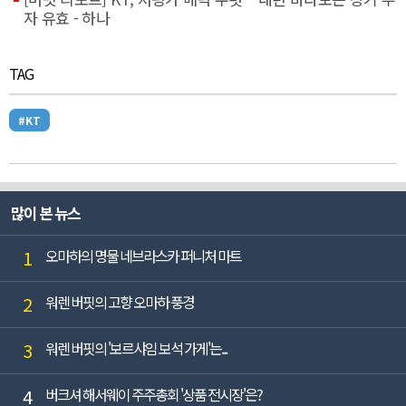
자 유효 - 하나
TAG
#KT
많이 본 뉴스
1
오마하의 명물 네브라스카 퍼니처 마트
2
워렌 버핏의 고향 오마하 풍경
3
워렌 버핏의 '보르샤임 보석 가게'는...
4
버크셔 해서웨이 주주총회 '상품 전시장'은?