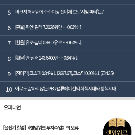
5
버크셔 해서웨이 주주미팅 전야제 '보르샤임 파티'는?
6
[환율] 위안-달러 7.2026위안 … 0.03%↑
7
[환율] 유로-달러 0.8817유로 … 0.64%↓
8
[환율] 엔-달러 143.6400엔 … 0.64%↓
9
[장마감] 코스피 0.84%↓(2697.67), 코스닥 0.26%↓(734.35)
10
아무도 말하지 않는 PEG 밸류에이션의 회색지대와 황색지대
오피니언
[윤진기 칼럼]《랜덤워크 투자수업》의 오류