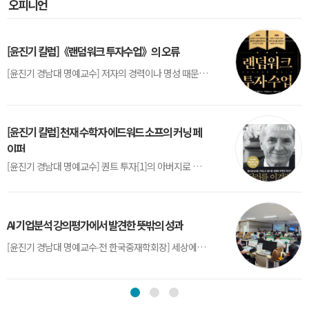
오피니언
[윤진기 칼럼]《랜덤워크 투자수업》의 오류
[윤진기 경남대 명예교수] 저자의 경력이나 명성 때문인지 2020년에 번역 출판된 《랜덤워크 투자수업》(A Random Walk Down Wall Street) 12판은 표지부터가 거창하다. ‘45년간 12번 개정하며 철저히 검증한 투자서’, ‘전문가 부럽지 않은 투자 감각을 길러주는 위대한 투자지침서’ 라는 은빛 광고문구로 독자를 유혹한다.[1] 출판 50주...
[윤진기 칼럼] 천재 수학자 에드워드 소프의 커닝 페
이퍼
[윤진기 경남대 명예교수] 퀀트 투자[1]의 아버지로 불리는 에드워드 소프(Edward O. Thorp)는 수학계에서 천재로 알려진 인물이다. 그는 수학자이지만, 투자 업계에도 여러 가지 흥미로운 일화를 남겼다.수학을 이용하여 카지노를 이길 수 있는지가 궁금했던 그는 동료 교수가 소개해 준 블랙잭(Blackjack) 전략의 핵심을 손바닥 크기의 종이에 요...
AI 기업분석 강의평가에서 발견한 뜻밖의 성과
[윤진기 경남대 명예교수∙전 한국중재학회장] 세상에는 우연처럼 보이지만 인류의 진보를 이끌어낸 사건들이 있다. 영국의 알렉산더 플레밍(Alexander Fleming)이 곰팡이 핀 페트리 접시(Petri dish)를 버리지 않고[1] 관찰해 페니실린을 발견한 것은 그 대표적 사례다. 무심히 지나쳤다면 결코 없었을 혁신이었다.지난 7월 5일, 필자가 개발한 기업...