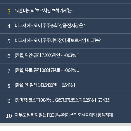
3
워렌 버핏의 '보르샤임 보석 가게'는...
4
버크셔 해서웨이 주주총회 '상품 전시장'은?
5
버크셔 해서웨이 주주미팅 전야제 '보르샤임 파티'는?
6
[환율] 위안-달러 7.2026위안 … 0.03%↑
7
[환율] 유로-달러 0.8817유로 … 0.64%↓
8
[환율] 엔-달러 143.6400엔 … 0.64%↓
9
[장마감] 코스피 0.84%↓(2697.67), 코스닥 0.26%↓(734.35)
10
아무도 말하지 않는 PEG 밸류에이션의 회색지대와 황색지대