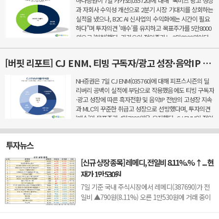
하나증권이 7일 카카오(035720)에 대해 "톡비즈 광고 성장
과 자회사 수익성 개선으로 2분기 시장 기대치를 상회하는
실적을 냈으나, B2C AI 신사업의 수익화에는 시간이 필요
하다"며 투자의견 '매수'를 유지하고 목표주가를 5만8000
원으로 '하향'했다. 카카오의 전일종가는 3만8300원이다.
이준호 하나증권 애널리스트는 2분기 호실적 요...
[버핏 리포트] CJ ENM, 티빙 구독자/광고 성장·음악IP 고성장·MLC 취급고 성장으로 2Q 실적 선방 – NH
NH증권은 7일 CJ ENM(035760)에 대해 피프스시즌의 딜
리버리 공백이 실적에 부담으로 작용했음에도 티빙 구독자
·광고 성장에 따른 흑자전환 및 음악IP 전반의 고성장 지속
과 MLC의 꾸준한 취급고 성장으로 선방했다며, 투자의견
‘매수’와 목표주가 4만7000원을 유지했다. CJ ENM의 전일
종가는 3만4100원이다.이화정 NH증권 애널리스트는 &...
투자뉴스
[신규 상장 종목] 레메디, 전일비 8.11%.% ↑... 현
재가 1만530원
7일 기준 국내 주식시장에서 레메디(387690)가 전
일비 ▲790원(8.11%) 오른 1만530원에 거래 중이
다.레메디는 의료기기 관련 사업을 영위하는 기업으
로, 신규 상장 이후 투자자 수급과 성장 기대감에 따