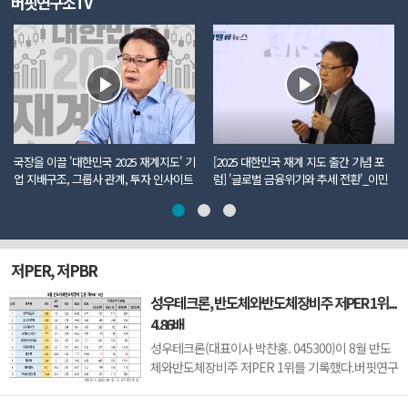
버핏연구소TV
국장을 이끌 '대한민국 2025 재계지도' 기
[2025 대한민국 재계 지도 출간 기념 포
업 지배구조, 그룹사 관계, 투자 인사이트
럼] '글로벌 금융위기와 추세 전환'_이민
까지 모두 담았다
주 더밸류뉴스 편집국장
저PER, 저PBR
성우테크론, 반도체와반도체장비주 저PER 1위...
4.86배
성우테크론(대표이사 박찬홍. 045300)이 8월 반도
체와반도체장비주 저PER 1위를 기록했다.버핏연구
소 조사 결과에 따르면 성우테크론이 8월 반도체와
반도체장비주 PER 4.86배로 가장 낮았다. 이어 유