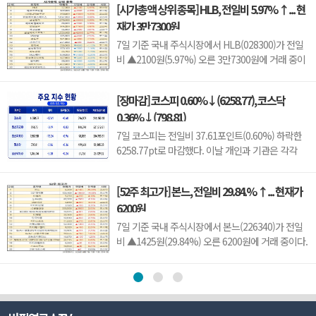
[시가총액 상위 종목] HLB, 전일비 5.97% ↑... 현
라 주가 변동성이 나타날 수 있다.이어 에이치엘지노
재가 3만7300원
믹스(0156T0, 1만870원, ▲370, 3.52%), 스트라드
비젼(475040, 3070원, ▲30, 0.99%), 세미티에스
7일 기준 국내 주식시장에서 HLB(028300)가 전일
(0017J0, 3110...
비 ▲2100원(5.97%) 오른 3만7300원에 거래 중이
다.HLB는 항암제 개발을 중심으로 바이오 사업을
영위하는 기업으로, 신약 허가와 임상 결과, 글로벌
[장마감] 코스피 0.60%↓(6258.77), 코스닥
판매 기대감 등에 따라 주가 변동성이 나타날 수 있
0.36%↓(798.81)
다.이어 에코프로비엠(247540, 10만7000원,
▲4500, 4.39%), LG에너지솔루션(373220, 36만
7일 코스피는 전일비 37.61포인트(0.60%) 하락한
원, ▲1만5000, 4.35%), 한...
6258.77pt로 마감했다. 이날 개인과 기관은 각각
3451억원, 8880억원 순매수했고, 외국인은 1조
2550억원 순매도했다.코스닥은 전일비 2.86포인트
[52주 최고가] 본느, 전일비 29.84.% ↑... 현재가
(0.36%) 하락한 798.81pt로 마쳤다. 이날 개인은
6200원
3798억원 순매수했고, 외국인과 기관은 각각 2943
억원, 1049억원 순매도했다.임정은 KB증권 연구원
7일 기준 국내 주식시장에서 본느(226340)가 전일
은 KB리서치 장마감...
비 ▲1425원(29.84%) 오른 6200원에 거래 중이다.
본느는 화장품 ODM·브랜드 사업을 영위하는 기업
으로, 색조·기초 화장품 등 뷰티 제품을 중심으로 사
업을 전개하고 있다. K뷰티 수출 확대와 실적 성장
기대감에 따라 주가 변동성이 나타날 수 있다.이어
BGF리테일(282330, 15만3100원, ▲1만9600, 1...