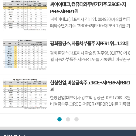
씨아이테크, 컴퓨터와주변기기주 고ROE+저
니트론텍(142210)(4.89), 유니퀘스트(077500)
PER+저PBR 1위
(5.21), 로체시스템즈(071280)(7.7)가 뒤를 이었다.
성우테크론은 1분기 매출액 118억원, 영업이익 14
씨아이테크(대표이사 김대영. 004920)가 8월 컴퓨
억원으로 전년...
터와주변기기주 고ROE+저PER+저PBR 1위를 기
록했다.버핏연구소 조사 결과 씨아이테크가 8월 컴
퓨터와주변기기주 고ROE+저PER+저PBR 1위를
평화홀딩스, 자동차부품주 저PER 1위... 1.22배
차지했으며, 아이디스홀딩스(054800), 오픈베이스
(049480), 아이디피(332370)가 뒤를 이었다.씨아이
평화홀딩스(대표이사 황순용 김주영. 010770)가 8
테크는 지난 1분기 매출액 66억원, 영업손실 15억원
월 자동차부품주 저PER 1위를 기록했다.버핏연구
으로 전년동기대...
소 조사 결과에 따르면 평화홀딩스가 8월 자동차부
품주 PER 1.22배로 가장 낮았다. 이어 티에이치엔
(019180)(1.32), 일지테크(019540)(1.65), 동원모빌
한창산업, 비철금속주 고ROE+저PER+저PBR 1
리티(018500)(1.74)가 뒤를 이었다.평화홀딩스는 1
위
분기 매출액 2251억원, 영업이익 123억원으로 전년
동기대비 ...
한창산업(대표이사 강호익 강상균. 079170)이 8월
비철금속주 고ROE+저PER+저PBR 1위를 기록했
다.버핏연구소 조사 결과 한창산업이 8월 비철금속
주 고ROE+저PER+저PBR 1위를 차지했으며,
DSR(155660), 태경비케이(014580), 제일연마
(001560)가 뒤를 이었다.한창산업은 지난 1분기 매
출액 212억원, 영업이익 7억원으로 전년동기대비