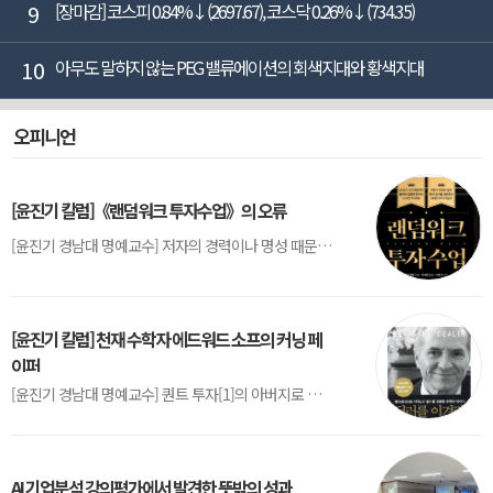
9
[장마감] 코스피 0.84%↓(2697.67), 코스닥 0.26%↓(734.35)
10
아무도 말하지 않는 PEG 밸류에이션의 회색지대와 황색지대
오피니언
[윤진기 칼럼]《랜덤워크 투자수업》의 오류
[윤진기 경남대 명예교수] 저자의 경력이나 명성 때문인지 2020년에 번역 출판된 《랜덤워크 투자수업》(A Random Walk Down Wall Street) 12판은 표지부터가 거창하다. ‘45년간 12번 개정하며 철저히 검증한 투자서’, ‘전문가 부럽지 않은 투자 감각을 길러주는 위대한 투자지침서’ 라는 은빛 광고문구로 독자를 유혹한다.[1] 출판 50주...
[윤진기 칼럼] 천재 수학자 에드워드 소프의 커닝 페
이퍼
[윤진기 경남대 명예교수] 퀀트 투자[1]의 아버지로 불리는 에드워드 소프(Edward O. Thorp)는 수학계에서 천재로 알려진 인물이다. 그는 수학자이지만, 투자 업계에도 여러 가지 흥미로운 일화를 남겼다.수학을 이용하여 카지노를 이길 수 있는지가 궁금했던 그는 동료 교수가 소개해 준 블랙잭(Blackjack) 전략의 핵심을 손바닥 크기의 종이에 요...
AI 기업분석 강의평가에서 발견한 뜻밖의 성과