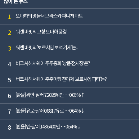
많이 본 뉴스
각각 2.8%, 12.5% 감소했다(K-IFRS ...
1
오마하의 명물 네브라스카 퍼니처 마트
2
워렌 버핏의 고향 오마하 풍경
3
워렌 버핏의 '보르샤임 보석 가게'는...
4
버크셔 해서웨이 주주총회 '상품 전시장'은?
5
버크셔 해서웨이 주주미팅 전야제 '보르샤임 파티'는?
6
[환율] 위안-달러 7.2026위안 … 0.03%↑
7
[환율] 유로-달러 0.8817유로 … 0.64%↓
8
[환율] 엔-달러 143.6400엔 … 0.64%↓