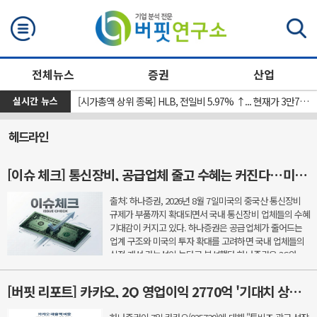
검색
전체뉴스
증권
산업
실시간 뉴스
[신규 상장 종목] 레메디, 전일비 8.11%.% ↑... 현재가 1만530원
[시가총액 상위 종목] HLB, 전일비 5.97% ↑... 현재가 3만7300원
헤드라인
[이슈 체크] 통신장비, 공급업체 줄고 수혜는 커진다…미국 규제가 새 기회
출처: 하나증권, 2026년 8월 7일미국의 중국산 통신장비
규제가 부품까지 확대되면서 국내 통신장비 업체들의 수혜
기대감이 커지고 있다. 하나증권은 공급업체가 줄어드는
업계 구조와 미국의 투자 확대를 고려하면 국내 업체들의
실적 개선 가능성이 높다고 분석했다.하나증권은 3G와
LTE, 5G를 거치며 통신장비 업체 수는 줄어든 반면 선도 ...
[버핏 리포트] 카카오, 2Q 영업이익 2770억 '기대치 상회'…AI 수익화 시간 필요 - 하나