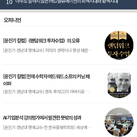
10
아무도 말하지 않는 PEG 밸류에이션의 회색지대와 황색지대
오피니언
[윤진기 칼럼]《랜덤워크 투자수업》의 오류
[윤진기 경남대 명예교수] 저자의 경력이나 명성 때문인지 2020년에 번역 출판된 《랜덤워크 투자수업》(A Random Walk Down Wall Street) 12판은 표지부터가 거창하다. ‘45년간 12번 개정하며 철저히 검증한 투자서’, ‘전문가 부럽지 않은 투자 감각을 길러주는 위대한 투자지침서’ 라는 은빛 광고문구로 독자를 유혹한다.[1] 출판 50주...
[윤진기 칼럼] 천재 수학자 에드워드 소프의 커닝 페
이퍼
[윤진기 경남대 명예교수] 퀀트 투자[1]의 아버지로 불리는 에드워드 소프(Edward O. Thorp)는 수학계에서 천재로 알려진 인물이다. 그는 수학자이지만, 투자 업계에도 여러 가지 흥미로운 일화를 남겼다.수학을 이용하여 카지노를 이길 수 있는지가 궁금했던 그는 동료 교수가 소개해 준 블랙잭(Blackjack) 전략의 핵심을 손바닥 크기의 종이에 요...
AI 기업분석 강의평가에서 발견한 뜻밖의 성과
[윤진기 경남대 명예교수∙전 한국중재학회장] 세상에는 우연처럼 보이지만 인류의 진보를 이끌어낸 사건들이 있다. 영국의 알렉산더 플레밍(Alexander Fleming)이 곰팡이 핀 페트리 접시(Petri dish)를 버리지 않고[1] 관찰해 페니실린을 발견한 것은 그 대표적 사례다. 무심히 지나쳤다면 결코 없었을 혁신이었다.지난 7월 5일, 필자가 개발한 기업...