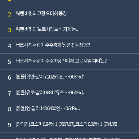
2
워렌 버핏의 고향 오마하 풍경
3
워렌 버핏의 '보르샤임 보석 가게'는...
4
버크셔 해서웨이 주주총회 '상품 전시장'은?
5
버크셔 해서웨이 주주미팅 전야제 '보르샤임 파티'는?
6
[환율] 위안-달러 7.2026위안 … 0.03%↑
7
[환율] 유로-달러 0.8817유로 … 0.64%↓
8
[환율] 엔-달러 143.6400엔 … 0.64%↓
9
[장마감] 코스피 0.84%↓(2697.67), 코스닥 0.26%↓(734.35)