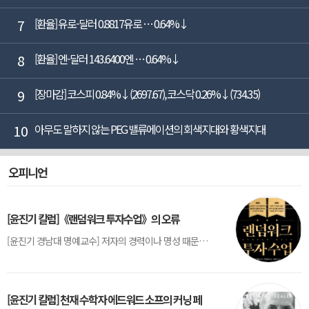
7
[환율] 유로-달러 0.8817유로 … 0.64%↓
8
[환율] 엔-달러 143.6400엔 … 0.64%↓
9
[장마감] 코스피 0.84%↓(2697.67), 코스닥 0.26%↓(734.35)
10
아무도 말하지 않는 PEG 밸류에이션의 회색지대와 황색지대
오피니언
[윤진기 칼럼]《랜덤워크 투자수업》의 오류
[윤진기 경남대 명예교수] 저자의 경력이나 명성 때문인지 2020년에 번역 출판된 《랜덤워크 투자수업》(A Random Walk Down Wall Street) 12판은 표지부터가 거창하다. ‘45년간 12번 개정하며 철저히 검증한 투자서’, ‘전문가 부럽지 않은 투자 감각을 길러주는 위대한 투자지침서’ 라는 은빛 광고문구로 독자를 유혹한다.[1] 출판 50주...
[윤진기 칼럼] 천재 수학자 에드워드 소프의 커닝 페