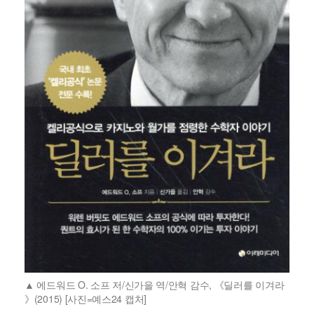
에드워드 O. 소프 저/신가을 역/안혁 감수, 《딜러를 이겨라
》(2015) [사진=예스24 캡처]