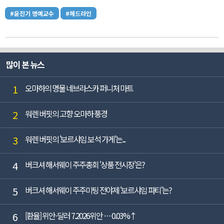
#윤진기 명예교수
#헤드라인
많이 본 뉴스
1
오마하의 명물 네브라스카 퍼니처 마트
2
워렌 버핏의 고향 오마하 풍경
3
워렌 버핏의 '보르샤임 보석 가게'는...
4
버크셔 해서웨이 주주총회 '상품 전시장'은?
5
버크셔 해서웨이 주주미팅 전야제 '보르샤임 파티'는?
6
[환율] 위안-달러 7.2026위안 … 0.03%↑