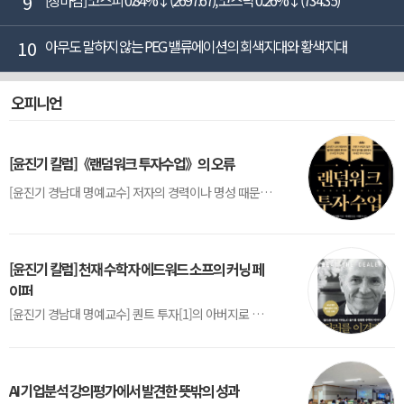
9
[장마감] 코스피 0.84%↓(2697.67), 코스닥 0.26%↓(734.35)
10
아무도 말하지 않는 PEG 밸류에이션의 회색지대와 황색지대
오피니언
[윤진기 칼럼]《랜덤워크 투자수업》의 오류
[윤진기 경남대 명예교수] 저자의 경력이나 명성 때문인지 2020년에 번역 출판된 《랜덤워크 투자수업》(A Random Walk Down Wall Street) 12판은 표지부터가 거창하다. ‘45년간 12번 개정하며 철저히 검증한 투자서’, ‘전문가 부럽지 않은 투자 감각을 길러주는 위대한 투자지침서’ 라는 은빛 광고문구로 독자를 유혹한다.[1] 출판 50주...
[윤진기 칼럼] 천재 수학자 에드워드 소프의 커닝 페
이퍼
[윤진기 경남대 명예교수] 퀀트 투자[1]의 아버지로 불리는 에드워드 소프(Edward O. Thorp)는 수학계에서 천재로 알려진 인물이다. 그는 수학자이지만, 투자 업계에도 여러 가지 흥미로운 일화를 남겼다.수학을 이용하여 카지노를 이길 수 있는지가 궁금했던 그는 동료 교수가 소개해 준 블랙잭(Blackjack) 전략의 핵심을 손바닥 크기의 종이에 요...
AI 기업분석 강의평가에서 발견한 뜻밖의 성과