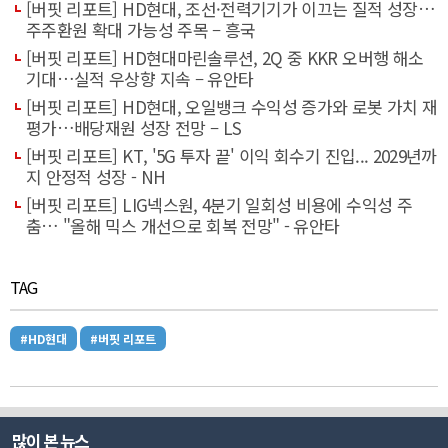
[버핏 리포트] HD현대, 조선·전력기기가 이끄는 질적 성장…
주주환원 확대 가능성 주목 – 흥국
[버핏 리포트] HD현대마린솔루션, 2Q 중 KKR 오버행 해소
기대…실적 우상향 지속 – 유안타
[버핏 리포트] HD현대, 오일뱅크 수익성 증가와 로봇 가치 재
평가…배당재원 성장 전망 – LS
[버핏 리포트] KT, '5G 투자 끝' 이익 회수기 진입... 2029년까
지 안정적 성장 - NH
[버핏 리포트] LIG넥스원, 4분기 일회성 비용에 수익성 주
춤… "올해 믹스 개선으로 회복 전망" - 유안타
TAG
#HD현대
#버핏 리포트
많이 본 뉴스