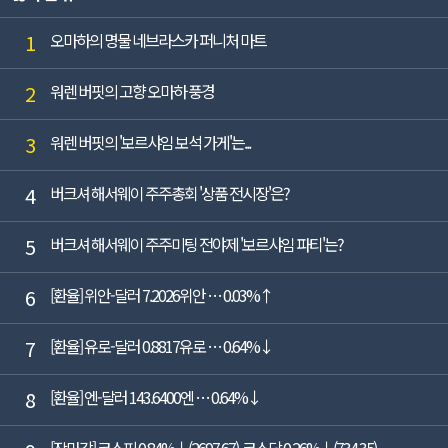
1
오마하의 명물 네브라스카 퍼니처 마트
2
워렌 버핏의 고향 오마하 풍경
3
워렌 버핏의 '보르샤임 보석 가게'는...
4
버크셔 해서웨이 주주총회 '상품 전시장'은?
5
버크셔 해서웨이 주주미팅 전야제 '보르샤임 파티'는?
6
[환율] 위안-달러 7.2026위안 … 0.03%↑
7
[환율] 유로-달러 0.8817유로 … 0.64%↓
8
[환율] 엔-달러 143.6400엔 … 0.64%↓