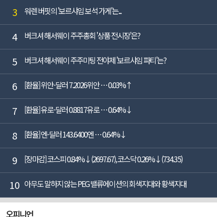
3
워렌 버핏의 '보르샤임 보석 가게'는...
4
버크셔 해서웨이 주주총회 '상품 전시장'은?
5
버크셔 해서웨이 주주미팅 전야제 '보르샤임 파티'는?
6
[환율] 위안-달러 7.2026위안 … 0.03%↑
7
[환율] 유로-달러 0.8817유로 … 0.64%↓
8
[환율] 엔-달러 143.6400엔 … 0.64%↓
9
[장마감] 코스피 0.84%↓(2697.67), 코스닥 0.26%↓(734.35)
10
아무도 말하지 않는 PEG 밸류에이션의 회색지대와 황색지대
오피니언