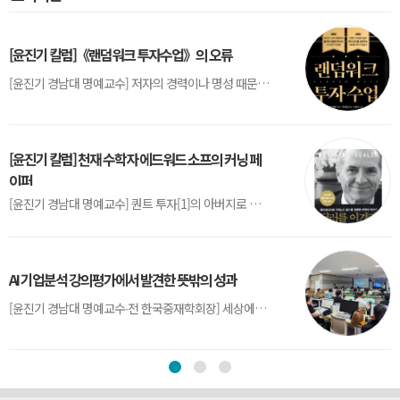
[윤진기 칼럼]《랜덤워크 투자수업》의 오류
[윤진기 경남대 명예교수] 저자의 경력이나 명성 때문인지 2020년에 번역 출판된 《랜덤워크 투자수업》(A Random Walk Down Wall Street) 12판은 표지부터가 거창하다. ‘45년간 12번 개정하며 철저히 검증한 투자서’, ‘전문가 부럽지 않은 투자 감각을 길러주는 위대한 투자지침서’ 라는 은빛 광고문구로 독자를 유혹한다.[1] 출판 50주...
[윤진기 칼럼] 천재 수학자 에드워드 소프의 커닝 페
이퍼
[윤진기 경남대 명예교수] 퀀트 투자[1]의 아버지로 불리는 에드워드 소프(Edward O. Thorp)는 수학계에서 천재로 알려진 인물이다. 그는 수학자이지만, 투자 업계에도 여러 가지 흥미로운 일화를 남겼다.수학을 이용하여 카지노를 이길 수 있는지가 궁금했던 그는 동료 교수가 소개해 준 블랙잭(Blackjack) 전략의 핵심을 손바닥 크기의 종이에 요...
AI 기업분석 강의평가에서 발견한 뜻밖의 성과
[윤진기 경남대 명예교수∙전 한국중재학회장] 세상에는 우연처럼 보이지만 인류의 진보를 이끌어낸 사건들이 있다. 영국의 알렉산더 플레밍(Alexander Fleming)이 곰팡이 핀 페트리 접시(Petri dish)를 버리지 않고[1] 관찰해 페니실린을 발견한 것은 그 대표적 사례다. 무심히 지나쳤다면 결코 없었을 혁신이었다.지난 7월 5일, 필자가 개발한 기업...