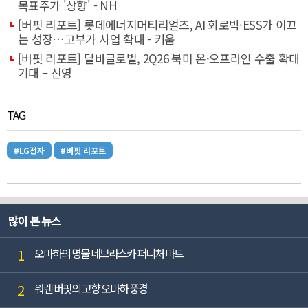
목표주가 '상향' - NH
[버핏 리포트] 롯데에너지머티리얼즈, AI 회로박·ESS가 이끄
는 성장…고부가 사업 확대 - 키움
[버핏 리포트] 달바글로벌, 2Q26 북미 온·오프라인 수출 확대
기대 – 신영
TAG
#LG전자
#버핏 리포트
많이 본 뉴스
1
오마하의 명물 네브라스카 퍼니처 마트
2
워렌 버핏의 고향 오마하 풍경