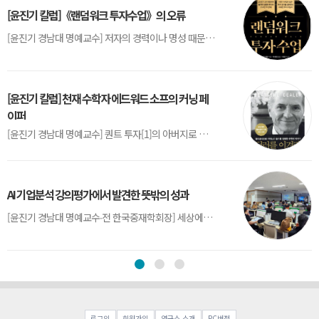
[윤진기 칼럼]《랜덤워크 투자수업》의 오류
[윤진기 경남대 명예교수] 저자의 경력이나 명성 때문인지 2020년에 번역 출판된 《랜덤워크 투자수업》(A Random Walk Down Wall Street) 12판은 표지부터가 거창하다. ‘45년간 12번 개정하며 철저히 검증한 투자서’, ‘전문가 부럽지 않은 투자 감각을 길러주는 위대한 투자지침서’ 라는 은빛 광고문구로 독자를 유혹한다.[1] 출판 50주...
[윤진기 칼럼] 천재 수학자 에드워드 소프의 커닝 페
이퍼
[윤진기 경남대 명예교수] 퀀트 투자[1]의 아버지로 불리는 에드워드 소프(Edward O. Thorp)는 수학계에서 천재로 알려진 인물이다. 그는 수학자이지만, 투자 업계에도 여러 가지 흥미로운 일화를 남겼다.수학을 이용하여 카지노를 이길 수 있는지가 궁금했던 그는 동료 교수가 소개해 준 블랙잭(Blackjack) 전략의 핵심을 손바닥 크기의 종이에 요...
AI 기업분석 강의평가에서 발견한 뜻밖의 성과
[윤진기 경남대 명예교수∙전 한국중재학회장] 세상에는 우연처럼 보이지만 인류의 진보를 이끌어낸 사건들이 있다. 영국의 알렉산더 플레밍(Alexander Fleming)이 곰팡이 핀 페트리 접시(Petri dish)를 버리지 않고[1] 관찰해 페니실린을 발견한 것은 그 대표적 사례다. 무심히 지나쳤다면 결코 없었을 혁신이었다.지난 7월 5일, 필자가 개발한 기업...
로그인
회원가입
연구소 소개
PC버전