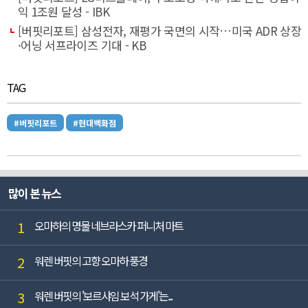
익 1조원 달성 - IBK
[버핏리포트] 삼성전자, 재평가 국면의 시작…미국 ADR 상장
·어닝 서프라이즈 기대 - KB
TAG
#버핏리포트
#현대백화점
많이 본 뉴스
1
오마하의 명물 네브라스카 퍼니처 마트
2
워렌 버핏의 고향 오마하 풍경
3
워렌 버핏의 '보르샤임 보석 가게'는...