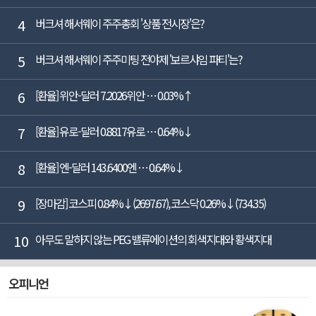
4
버크셔 해서웨이 주주총회 '상품 전시장'은?
5
버크셔 해서웨이 주주미팅 전야제 '보르샤임 파티'는?
6
[환율] 위안-달러 7.2026위안 … 0.03%↑
7
[환율] 유로-달러 0.8817유로 … 0.64%↓
8
[환율] 엔-달러 143.6400엔 … 0.64%↓
9
[장마감] 코스피 0.84%↓(2697.67), 코스닥 0.26%↓(734.35)
10
아무도 말하지 않는 PEG 밸류에이션의 회색지대와 황색지대
오피니언