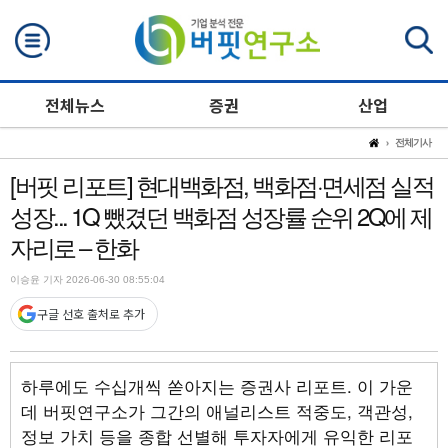
검색
전체뉴스
증권
산업
전체기사
[버핏 리포트] 현대백화점, 백화점·면세점 실적
성장... 1Q 뺐겼던 백화점 성장률 순위 2Q에 제
자리로 – 한화
이승윤 기자 2026-06-30 08:55:04
구글 선호 출처로 추가
하루에도 수십개씩 쏟아지는 증권사 리포트. 이 가운
데 버핏연구소가 그간의 애널리스트 적중도, 객관성,
정보 가치 등을 종합 선별해 투자자에게 유익한 리포