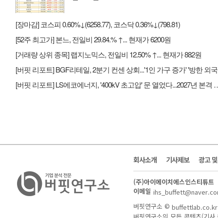
[장마감] 코스피 0.60%↓(6258.77), 코스닥 0.36%↓(798.81)
[52주 최고가] 본느, 전일비 29.84.% ↑... 현재가 6200원
[거래량 상위 종목] 랩지노믹스, 전일비 12.50% ↑... 현재가 882원
[버핏 
[버핏 리포트] LS에코에너지, '400kV 초고압' 문 열었
회사소개
기사제보
광고 
(주)아이에이치에스인스티튜트
이메일
ihs_buffett@naver.c
버핏연구소 ©
buffettlab.co.kr
버핏연구소의 모든 콘텐츠(기사 등