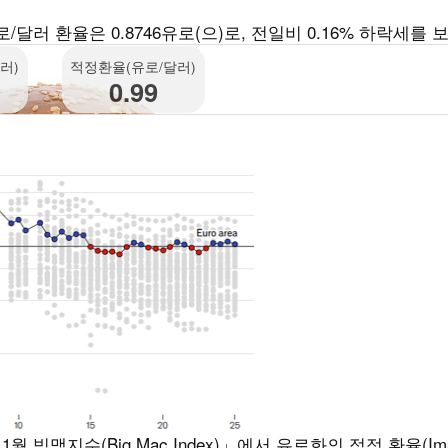
러 환율은 0.8746유로(으)로, 전일비 0.16% 하락세를 
러)
적정환율(유로/달러)
0.99
맥지수(Big Mac Index)」에서 유로화의 적정 환율(Impl