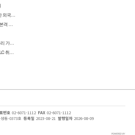
원
[버핏 리포트] BGF리테일, 2분기 컨센 상회...'1인 가구 증가' '방한 외국인 소비 확대' 구조적 수혜 전망 - 흥국
[버핏 리포트] LS에코에너지, '400kV 초고압' 문 열었다...2027년 본격 수혜 기대 - IBK
[원자재] 콩고민주공화국, 구리·코발트 정광 수출 금지…국제 구리 가격 강세 지속
[버핏 리포트] CJ ENM, 티빙 구독자/광고 성장·음악IP 고성장·MLC 취급고 성장으로 2Q 실적 선방 – NH
표번호
02-6071-1112
FAX
02-6071-1112
울성동-0373호
등록일
2023-08-21
발행일자
2026-08-09