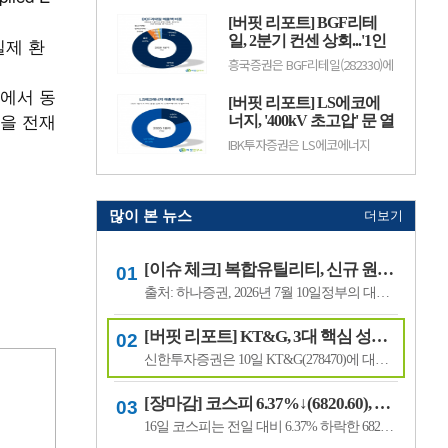
수출 확대와 실적 성장 기대감에
(12.50%) 오른 882원에 거래 중이
따라 주가 변동성이 나타날 수 있
[버핏 리포트] BGF리테
다.랩지노믹스는 분자진단 및 유전
다.이어 BGF리테일(282330, 15만
체 분석 서비스를 제공하는 기업으
일, 2분기 컨센 상회...'1인
실제 환
3100원, ▲1만9600, 1...
로, 진단키트와 임상 유전체 검사
가구 증가' '방한 외국인
흥국증권은 BGF리테일(282330)에
등을 주요 사업으로 영위하고 있
소비 확대' 구조적 수혜 전
대해 1~2인 가구 증가와 방한 외국
다. 바이오·진단 업종 투자심리와
에서 동
인 소비 확대에 따른 구조적 수혜
망 - 흥국
수급 변화에 따라 주가 변동성이
[버핏 리포트] LS에코에
가 이어질 것으로 전망하며 투자의
나타날 수 있다.이어 폴라리스
을 전재
견 ‘매수’를 유지했다. 목표주가는
너지, '400kV 초고압' 문 열
AI(039980, 6...
기존 18만원에서 19만원으로 상향
었다...2027년 본격 수혜 기
IBK투자증권은 LS에코에너지
했다. BGF리테일의 전일 종가는
대 - IBK
(229640)에 대해 소재 사업과 버스
13만3500원이다.박종렬 흥국증권
덕트를 중심으로 안정적인 실적 성
연구원은 “1~2인 가구 증가에 따
장세가 이어지고 오는 2027년부터
른 구조적인 소비 환경 변화의 수.
초고압 케이블이 새로운 성장동력
으로 자리 잡을 전망이라며 투자의
많이 본 뉴스
더보기
견 '매수'를 유지하고 목표주가 7
만6000원을 유지했다. LS에코에
너지의 전일 종가는 4만5550원이
[이슈 체크] 복합유틸리티, 신규 원전 최대 4기 가능성…한국전력 장기 성장 기대
다.김태현 IBK투자증권 연구원은
"올해 2분기 .
출처: 하나증권, 2026년 7월 10일정부의 대규모 산업 투자로 전력 수요가 늘어날 것으로 예상되면서 제12차 전력수급기본계획에 신규 원전과 액화천연가스(LNG) 발전 설비 확대가 포함될 가능성이 있다는 분석이 나왔다.올해 발표가 예상됐던 제12차 전력수급기본계획 최종안은 정부의 3대 메가프로젝트 관련 내용을 반영하면서 발표 시점이 늦.
[버핏 리포트] KT&G, 3대 핵심 성장 산업·신성장동력 통해 견조한 주가 기대 – 신한
신한투자증권은 10일 KT&G(278470)에 대해 3대 핵심 성장 산업(전자담배, 글로벌, 건기식)과 니코틴 파우치 등 신성장동력이 견조한 주가를 만들 것이라며, 투자의견 ‘매수’와 목표주가 22만원을 유지했다. KT&G의 전일 종가는 17만6400원이다.조상훈 신한투자증권 애널리스트는 “2분기 매출액 1조6630억원(+7.4%, 이하 전년동기대비), 영업...
[장마감] 코스피 6.37%↓(6820.60), 코스닥 4.53%↓(791.84)
16일 코스피는 전일 대비 6.37% 하락한 6820.60포인트로 마감했다. 이날 개인은 3조6606억원을 순매수했고 외국인과 기관은 각각 1조3920억원, 2조3682억원을 순매도했다.코스닥은 전일 대비 4.53% 내린 791.84포인트로 거래를 마쳤다. 개인은 4467억원을 순매수한 반면 외국인과 기관은 각각 3065억원, 1563억원을 순매도했다.임정은 KB증권 연구원은 KB리서...