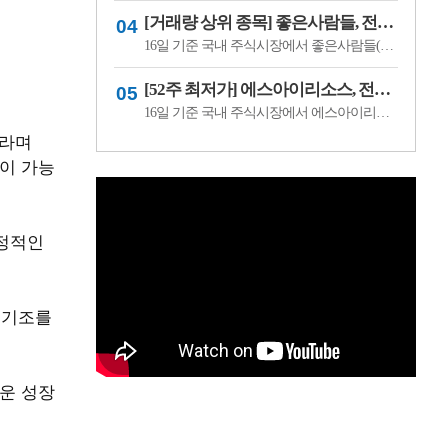
[거래량 상위 종목] 좋은사람들, 전일비 29.90% ↑... 현재가 530원
16일 기준 국내 주식시장에서 좋은사람들(033340)이 전일비 ▲122원(29.90%) 오른 530원에 거래 중이다.좋은사람들은 내의류와 언더웨어 등을 제조·판매하는 의류 전문기업이다. 소비 경기와 브랜드 판매 흐름, 수급 변화에 따라 주가 변동성이 나타날 수 있다.이어 씨피시스템(413630, 3360원, ▲370, 12.37%), 조아제약(034940, 625원, ▲53, 9.27%), 웰크..
[52주 최저가] 에스아이리소스, 전일비 29.78.% ↓... 현재가 125원
16일 기준 국내 주식시장에서 에스아이리소스(065420)가 전일비 ▼53원(-29.78%) 내린 125원에 거래 중이다.에스아이리소스는 자원개발 및 에너지 관련 사업을 영위하는 기업으로, 원자재 가격과 에너지 수급 흐름에 따라 주가 변동성이 나타날 수 있다. 최근 투자심리 위축과 수급 변화가 맞물리며 52주 최저가를 기록한 것으로 보인다.이어 레몬..
이라며
이 가능
안정적인
즈 기조를
로운 성장