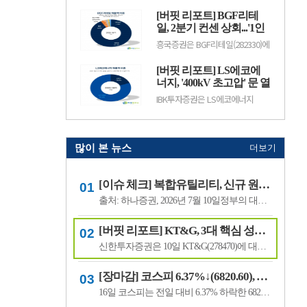
수출 확대와 실적 성장 기대감에
(12.50%) 오른 882원에 거래 중이
따라 주가 변동성이 나타날 수 있
[버핏 리포트] BGF리테
다.랩지노믹스는 분자진단 및 유전
다.이어 BGF리테일(282330, 15만
체 분석 서비스를 제공하는 기업으
일, 2분기 컨센 상회...'1인
3100원, ▲1만9600, 1...
로, 진단키트와 임상 유전체 검사
가구 증가' '방한 외국인
흥국증권은 BGF리테일(282330)에
등을 주요 사업으로 영위하고 있
소비 확대' 구조적 수혜 전
대해 1~2인 가구 증가와 방한 외국
다. 바이오·진단 업종 투자심리와
인 소비 확대에 따른 구조적 수혜
망 - 흥국
수급 변화에 따라 주가 변동성이
[버핏 리포트] LS에코에
가 이어질 것으로 전망하며 투자의
나타날 수 있다.이어 폴라리스
견 ‘매수’를 유지했다. 목표주가는
너지, '400kV 초고압' 문 열
AI(039980, 6...
기존 18만원에서 19만원으로 상향
었다...2027년 본격 수혜 기
IBK투자증권은 LS에코에너지
했다. BGF리테일의 전일 종가는
대 - IBK
(229640)에 대해 소재 사업과 버스
13만3500원이다.박종렬 흥국증권
덕트를 중심으로 안정적인 실적 성
연구원은 “1~2인 가구 증가에 따
장세가 이어지고 오는 2027년부터
른 구조적인 소비 환경 변화의 수.
초고압 케이블이 새로운 성장동력
으로 자리 잡을 전망이라며 투자의
많이 본 뉴스
더보기
견 '매수'를 유지하고 목표주가 7
만6000원을 유지했다. LS에코에
너지의 전일 종가는 4만5550원이
[이슈 체크] 복합유틸리티, 신규 원전 최대 4기 가능성…한국전력 장기 성장 기대
다.김태현 IBK투자증권 연구원은
"올해 2분기 .
출처: 하나증권, 2026년 7월 10일정부의 대규모 산업 투자로 전력 수요가 늘어날 것으로 예상되면서 제12차 전력수급기본계획에 신규 원전과 액화천연가스(LNG) 발전 설비 확대가 포함될 가능성이 있다는 분석이 나왔다.올해 발표가 예상됐던 제12차 전력수급기본계획 최종안은 정부의 3대 메가프로젝트 관련 내용을 반영하면서 발표 시점이 늦.
[버핏 리포트] KT&G, 3대 핵심 성장 산업·신성장동력 통해 견조한 주가 기대 – 신한
신한투자증권은 10일 KT&G(278470)에 대해 3대 핵심 성장 산업(전자담배, 글로벌, 건기식)과 니코틴 파우치 등 신성장동력이 견조한 주가를 만들 것이라며, 투자의견 ‘매수’와 목표주가 22만원을 유지했다. KT&G의 전일 종가는 17만6400원이다.조상훈 신한투자증권 애널리스트는 “2분기 매출액 1조6630억원(+7.4%, 이하 전년동기대비), 영업...
[장마감] 코스피 6.37%↓(6820.60), 코스닥 4.53%↓(791.84)
16일 코스피는 전일 대비 6.37% 하락한 6820.60포인트로 마감했다. 이날 개인은 3조6606억원을 순매수했고 외국인과 기관은 각각 1조3920억원, 2조3682억원을 순매도했다.코스닥은 전일 대비 4.53% 내린 791.84포인트로 거래를 마쳤다. 개인은 4467억원을 순매수한 반면 외국인과 기관은 각각 3065억원, 1563억원을 순매도했다.임정은 KB증권 연구원은 KB리서...