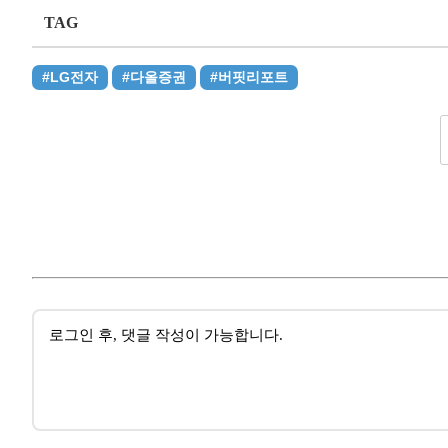
TAG
#LG전자
#다올증권
#버핏리포트