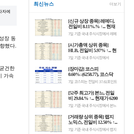
최신뉴스
더보기
투자자에
[신규 상장 종목] 레메디,
전일비 8.11%.% ↑... 현재
가 1만530원
7일 기준 국내 주식시장에서 레메
 성장 동
디(387690)가 전일비 ▲790원
(8.11%) 오른 1만530원에 거래 중
상향했다.
[시가총액 상위 종목]
이다.레메디는 의료기기 관련 사업
을 영위하는 기업으로, 신규 상장
HLB, 전일비 5.97% ↑... 현
이후 투자자 수급과 성장 기대감에
재가 3만7300원
7일 기준 국내 주식시장에서
따라 주가 변동성이 나타날 수 있
HLB(028300)가 전일비 ▲2100원
다.이어 에이치엘지노믹스
(5.97%) 오른 3만7300원에 거래
 굳건한
(0156T0, 1만870원, ▲370,
[장마감] 코스피
중이다.HLB는 항암제 개발을 중심
3.52%), 스트라드비젼(475040,
이 가속
으로 바이오 사업을 영위하는 기업
0.60%↓(6258.77), 코스닥
3070원, ▲30, 0.99%), 세미티에
으로, 신약 허가와 임상 결과, 글로
스(0017J0, 3110...
0.36%↓(798.81)
7일 코스피는 전일비 37.61포인트
벌 판매 기대감 등에 따라 주가 변
(0.60%) 하락한 6258.77pt로 마감
동성이 나타날 수 있다.이어 에코
했다. 이날 개인과 기관은 각각
프로비엠(247540, 10만7000원,
[52주 최고가] 본느, 전일
3451억원, 8880억원 순매수했고,
▲4500, 4.39%), LG에너지솔루션
외국인은 1조2550억원 순매도했
비 29.84.% ↑... 현재가 6200
(373220, 36만원, ▲1만5000,
다.코스닥은 전일비 2.86포인트
4.35%), 한.
원
7일 기준 국내 주식시장에서 본느
(0.36%) 하락한 798.81pt로 마쳤
(226340)가 전일비 ▲1425원
다. 이날 개인은 3798억원 순매수
(29.84%) 오른 6200원에 거래 중
했고, 외국인과 기관은 각각 2943
[거래량 상위 종목] 랩지
이다.본느는 화장품 ODM·브랜드
억원, 1049억원 순매도했다.임정
사업을 영위하는 기업으로, 색조·
노믹스, 전일비 12.50% ↑...
은 KB증권 연구원은 KB리서치 장
기초 화장품 등 뷰티 제품을 중심
마감.
현재가 882원
7일 기준 국내 주식시장에서 랩지
으로 사업을 전개하고 있다. K뷰티
노믹스(084650)가 전일비 ▲98원