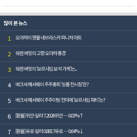
많이 본 뉴스
1
오마하의 명물 네브라스카 퍼니처 마트
2
워렌 버핏의 고향 오마하 풍경
3
워렌 버핏의 '보르샤임 보석 가게'는...
4
버크셔 해서웨이 주주총회 '상품 전시장'은?
5
버크셔 해서웨이 주주미팅 전야제 '보르샤임 파티'는?
6
[환율] 위안-달러 7.2026위안 … 0.03%↑
7
[환율] 유로-달러 0.8817유로 … 0.64%↓