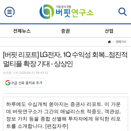
검색
전체뉴스
증권
산업
전체기사
[버핏 리포트] LG전자, 1Q 수익성 회복...점진적
멀티플 확장 기대 - 상상인
손민정 기자 2026-04-27 08:43:11
구글 선호 출처로 추가
하루에도 수십개씩 쏟아지는 증권사 리포트. 이 가운
데 버핏연구소가 그간의 애널리스트 적중도, 객관성,
정보 가치 등을 종합 선별해 투자자에게 유익한 리포
트를 소개합니다. [편집자주]