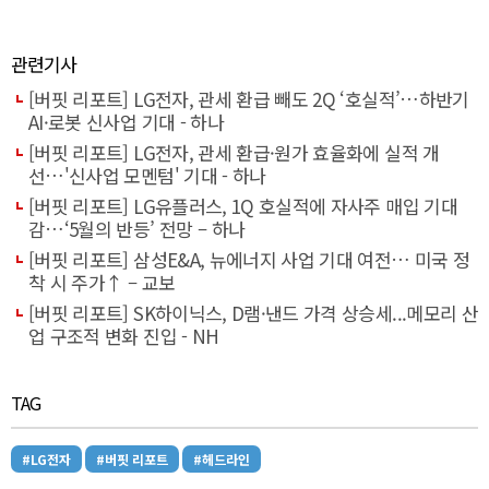
관련기사
[버핏 리포트] LG전자, 관세 환급 빼도 2Q ‘호실적’…하반기
AI·로봇 신사업 기대 - 하나
[버핏 리포트] LG전자, 관세 환급·원가 효율화에 실적 개
선…'신사업 모멘텀' 기대 - 하나
[버핏 리포트] LG유플러스, 1Q 호실적에 자사주 매입 기대
감…‘5월의 반등’ 전망 – 하나
[버핏 리포트] 삼성E&A, 뉴에너지 사업 기대 여전… 미국 정
착 시 주가↑ – 교보
[버핏 리포트] SK하이닉스, D램·낸드 가격 상승세...메모리 산
업 구조적 변화 진입 - NH
TAG
#LG전자
#버핏 리포트
#헤드라인