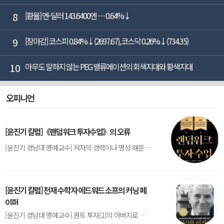
8
[환율] 엔-달러 143.6400엔 … 0.64%↓
9
[장마감] 코스피 0.84%↓(2697.67), 코스닥 0.26%↓(734.35)
10
아무도 말하지 않는 PEG 밸류에이션의 회색지대와 황색지대
오피니언
[윤진기 칼럼]《랜덤워크 투자수업》의 오류
[윤진기 경남대 명예교수] 저자의 경력이나 명성 때문인지 2020년에 번역 출판된 《랜덤워크 투자수업》(A Random Walk Down Wall Street) 12판은 표지부터가 거창하다. ‘45년간 12번 개정하며 철저히 검증한 투자서’, ‘전문가 부럽지 않은 투자 감각을 길러주는 위대한 투자지침서’ 라는 은빛 광고문구로 독자를 유혹한다.[1] 출판 50주...
[윤진기 칼럼] 천재 수학자 에드워드 소프의 커닝 페
이퍼
[윤진기 경남대 명예교수] 퀀트 투자[1]의 아버지로 불리는 에드워드 소프(Edward O. Thorp)는 수학계에서 천재로 알려진 인물이다. 그는 수학자이지만, 투자 업계에도 여러 가지 흥미로운 일화를 남겼다.수학을 이용하여 카지노를 이길 수 있는지가 궁금했던 그는 동료 교수가 소개해 준 블랙잭(Blackjack) 전략의 핵심을 손바닥 크기의 종이에 요...