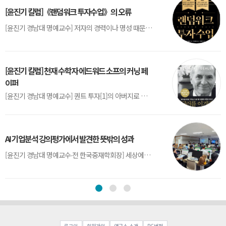
[윤진기 칼럼]《랜덤워크 투자수업》의 오류
[윤진기 경남대 명예교수] 저자의 경력이나 명성 때문인지 2020년에 번역 출판된 《랜덤워크 투자수업》(A Random Walk Down Wall Street) 12판은 표지부터가 거창하다. ‘45년간 12번 개정하며 철저히 검증한 투자서’, ‘전문가 부럽지 않은 투자 감각을 길러주는 위대한 투자지침서’ 라는 은빛 광고문구로 독자를 유혹한다.[1] 출판 50주...
[윤진기 칼럼] 천재 수학자 에드워드 소프의 커닝 페
이퍼
[윤진기 경남대 명예교수] 퀀트 투자[1]의 아버지로 불리는 에드워드 소프(Edward O. Thorp)는 수학계에서 천재로 알려진 인물이다. 그는 수학자이지만, 투자 업계에도 여러 가지 흥미로운 일화를 남겼다.수학을 이용하여 카지노를 이길 수 있는지가 궁금했던 그는 동료 교수가 소개해 준 블랙잭(Blackjack) 전략의 핵심을 손바닥 크기의 종이에 요...
AI 기업분석 강의평가에서 발견한 뜻밖의 성과
[윤진기 경남대 명예교수∙전 한국중재학회장] 세상에는 우연처럼 보이지만 인류의 진보를 이끌어낸 사건들이 있다. 영국의 알렉산더 플레밍(Alexander Fleming)이 곰팡이 핀 페트리 접시(Petri dish)를 버리지 않고[1] 관찰해 페니실린을 발견한 것은 그 대표적 사례다. 무심히 지나쳤다면 결코 없었을 혁신이었다.지난 7월 5일, 필자가 개발한 기업...
로그인
회원가입
연구소 소개
PC버전