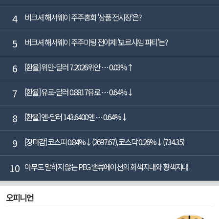
4
버크셔 해서웨이 주주총회 '상품 전시장'은?
5
버크셔 해서웨이 주주미팅 전야제 '보르샤임 파티'는?
6
[환율] 위안-달러 7.2026위안 … 0.03%↑
7
[환율] 유로-달러 0.8817유로 … 0.64%↓
8
[환율] 엔-달러 143.6400엔 … 0.64%↓
9
[장마감] 코스피 0.84%↓(2697.67), 코스닥 0.26%↓(734.35)
10
아무도 말하지 않는 PEG 밸류에이션의 회색지대와 황색지대
오피니언