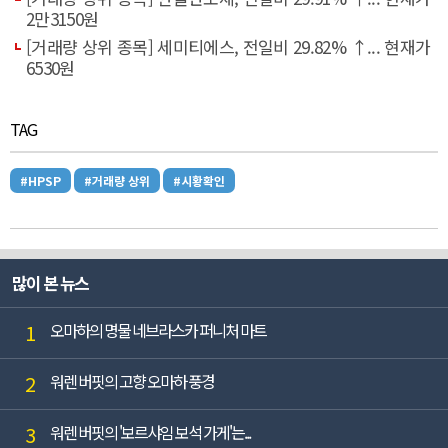
2만3150원
[거래량 상위 종목] 세미티에스, 전일비 29.82% ↑... 현재가
6530원
TAG
#HPSP
#거래량 상위
#시황확인
많이 본 뉴스
1
오마하의 명물 네브라스카 퍼니처 마트
2
워렌 버핏의 고향 오마하 풍경
3
워렌 버핏의 '보르샤임 보석 가게'는...