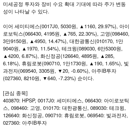
미세공정 투자와 장비 수요 확대 기대에 따라 주가 변동
성이 나타날 수 있다.
이어 세미티에스(0017J0, 5030원, ▲1160, 29.97%), 아이
로보틱스(066430, 4195원, ▲765, 22.30%), 고영(098460,
3만9150원, ▲4950, 14.47%), 대한광통신(010170, 1만
9040원, ▲1970, 11.54%), 테크윙(089030, 6만5300원,
▲4200, 6.87%), 화신정공(126640, 4895원, ▲285,
6.18%), 휴림로봇(090710, 1만1730원, ▲190, 1.65%), 빛
과전자(069540, 3305원, ▼20, -0.60%), 아주IB투자
(027360, 8210원, ▼640, -7.23%) 순이다.
[관심 종목]
403870: HPSP, 0017J0: 세미티에스, 066430: 아이로보틱
스, 098460: 고영, 010170: 대한광통신, 089030: 테크윙,
126640: 화신정공, 090710: 휴림로봇, 069540: 빛과전자,
027360: 아주IB투자