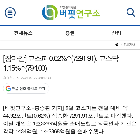
검색
전체뉴스
증권
산업
전체기사
[장마감] 코스피 0.62%↑(7291.91), 코스닥
1.15%↑(794.00)
홍승환 기자 2026-07-09 16:47:15
구글 선호 출처로 추가
[버핏연구소=홍승환 기자]
9일 코스피는 전일 대비 약
44.92포인트(0.62%) 상승한 7291.91포인트로 마감했다.
이날 개인은 1조3269억원을 순매도했고 외국인과 기관은
각각 1434억원, 1조2868억원을 순매수했다.