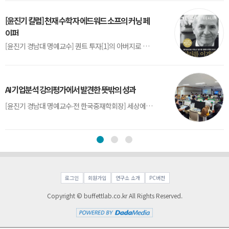
[윤진기 칼럼] 천재 수학자 에드워드 소프의 커닝 페
이퍼
[윤진기 경남대 명예교수] 퀀트 투자[1]의 아버지로 불리는 에드워드 소프(Edward O. Thorp)는 수학계에서 천재로 알려진 인물이다. 그는 수학자이지만, 투자 업계에도 여러 가지 흥미로운 일화를 남겼다.수학을 이용하여 카지노를 이길 수 있는지가 궁금했던 그는 동료 교수가 소개해 준 블랙잭(Blackjack) 전략의 핵심을 손바닥 크기의 종이에 요...
AI 기업분석 강의평가에서 발견한 뜻밖의 성과
[윤진기 경남대 명예교수∙전 한국중재학회장] 세상에는 우연처럼 보이지만 인류의 진보를 이끌어낸 사건들이 있다. 영국의 알렉산더 플레밍(Alexander Fleming)이 곰팡이 핀 페트리 접시(Petri dish)를 버리지 않고[1] 관찰해 페니실린을 발견한 것은 그 대표적 사례다. 무심히 지나쳤다면 결코 없었을 혁신이었다.지난 7월 5일, 필자가 개발한 기업...
로그인
회원가입
연구소 소개
PC버전
Copyright © buffettlab.co.kr All Rights Reserved.