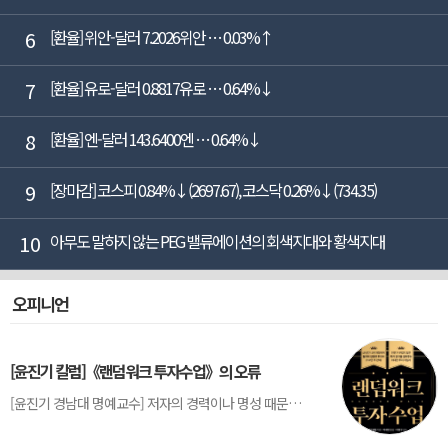
6
[환율] 위안-달러 7.2026위안 … 0.03%↑
7
[환율] 유로-달러 0.8817유로 … 0.64%↓
8
[환율] 엔-달러 143.6400엔 … 0.64%↓
9
[장마감] 코스피 0.84%↓(2697.67), 코스닥 0.26%↓(734.35)
10
아무도 말하지 않는 PEG 밸류에이션의 회색지대와 황색지대
오피니언
[윤진기 칼럼]《랜덤워크 투자수업》의 오류
[윤진기 경남대 명예교수] 저자의 경력이나 명성 때문인지 2020년에 번역 출판된 《랜덤워크 투자수업》(A Random Walk Down Wall Street) 12판은 표지부터가 거창하다. ‘45년간 12번 개정하며 철저히 검증한 투자서’, ‘전문가 부럽지 않은 투자 감각을 길러주는 위대한 투자지침서’ 라는 은빛 광고문구로 독자를 유혹한다.[1] 출판 50주...