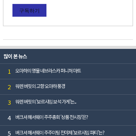
구독하기
많이 본 뉴스
1
오마하의 명물 네브라스카 퍼니처 마트
2
워렌 버핏의 고향 오마하 풍경
3
워렌 버핏의 '보르샤임 보석 가게'는...
4
버크셔 해서웨이 주주총회 '상품 전시장'은?
5
버크셔 해서웨이 주주미팅 전야제 '보르샤임 파티'는?