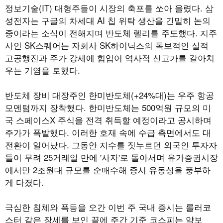
정보기술(IT) 대형주들이 시장의 축포를 쏘아 올렸다. 삼
성전자는 구글의 차세대 AI 칩 위탁 생산을 긴밀히 논의
중이라는 소식이 전해지며 반도체 렐리를 주도했다. 지주
사인 SK스퀘어는 자회사 SK하이닉스의 독보적인 실적
고공행진과 주가 강세에 힘입어 역사적 신고가를 갈아치
우는 기염을 토했다.
반도체 장비 대장주인 한미반도체(+24%대)는 우주 항공
모멘텀까지 장착했다. 한미반도체는 500억원 규모의 미
국 스페이스X 주식을 전격 취득할 예정이라고 공시하며
주가가 폭발했다. 이러한 호재 속에 수급 측면에서도 대
전환이 일어났다. 그동안 지수를 짓누르던 외국인 투자자
들이 무려 25거래일 만에 '사자'로 돌아서며 유가증권시장
에서만 2조원대 규모를 순매수해 증시 유동성을 풍부하
게 다졌다.
극심한 침체와 폭등을 오간 이번 주 국내 증시는 롤러코
스터 같은 장세를 보인 끝에 주간 기준 코스피는 약보