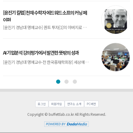
[윤진기 칼럼] 천재 수학자 에드워드 소프의 커닝 페
이퍼
[윤진기 경남대 명예교수] 퀀트 투자[1]의 아버지로 불리는 에드워드 소프(Edward O. Thorp)는 수학계에서 천재로 알려진 인물이다. 그는 수학자이지만, 투자 업계에도 여러 가지 흥미로운 일화를 남겼다.수학을 이용하여 카지노를 이길 수 있는지가 궁금했던 그는 동료 교수가 소개해 준 블랙잭(Blackjack) 전략의 핵심을 손바닥 크기의 종이에 요...
AI 기업분석 강의평가에서 발견한 뜻밖의 성과
[윤진기 경남대 명예교수∙전 한국중재학회장] 세상에는 우연처럼 보이지만 인류의 진보를 이끌어낸 사건들이 있다. 영국의 알렉산더 플레밍(Alexander Fleming)이 곰팡이 핀 페트리 접시(Petri dish)를 버리지 않고[1] 관찰해 페니실린을 발견한 것은 그 대표적 사례다. 무심히 지나쳤다면 결코 없었을 혁신이었다.지난 7월 5일, 필자가 개발한 기업...
로그인
회원가입
연구소 소개
PC버전
Copyright © buffettlab.co.kr All Rights Reserved.