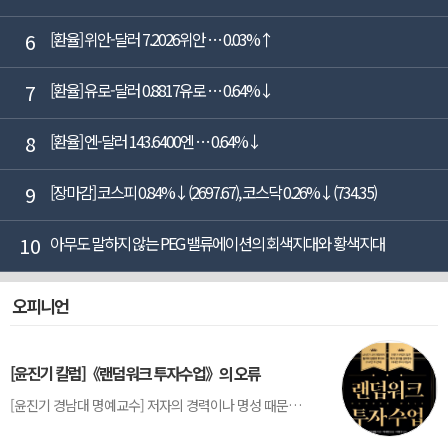
6
[환율] 위안-달러 7.2026위안 … 0.03%↑
7
[환율] 유로-달러 0.8817유로 … 0.64%↓
8
[환율] 엔-달러 143.6400엔 … 0.64%↓
9
[장마감] 코스피 0.84%↓(2697.67), 코스닥 0.26%↓(734.35)
10
아무도 말하지 않는 PEG 밸류에이션의 회색지대와 황색지대
오피니언
[윤진기 칼럼]《랜덤워크 투자수업》의 오류
[윤진기 경남대 명예교수] 저자의 경력이나 명성 때문인지 2020년에 번역 출판된 《랜덤워크 투자수업》(A Random Walk Down Wall Street) 12판은 표지부터가 거창하다. ‘45년간 12번 개정하며 철저히 검증한 투자서’, ‘전문가 부럽지 않은 투자 감각을 길러주는 위대한 투자지침서’ 라는 은빛 광고문구로 독자를 유혹한다.[1] 출판 50주...